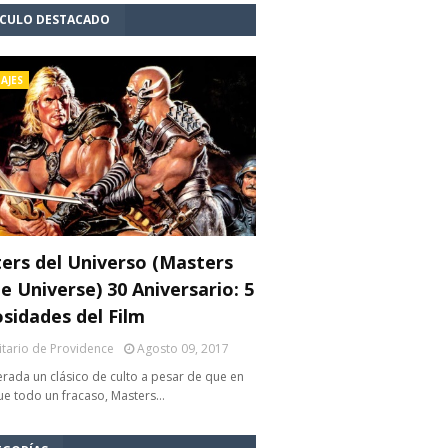
ÍCULO DESTACADO
AJES
ers del Universo (Masters
e Universe) 30 Aniversario: 5
osidades del Film
litario de Providence
Agosto 09, 2017
rada un clásico de culto a pesar de que en
fue todo un fracaso, Masters…