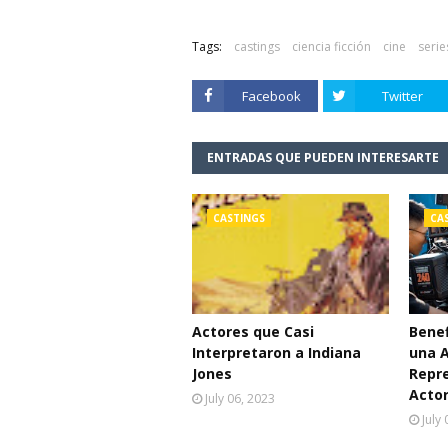
Tags:
castings
ciencia ficción
cine
serie
Facebook
Twitter
ENTRADAS QUE PUEDEN INTERESARTE
CASTINGS
CA
Actores que Casi
Benef
Interpretaron a Indiana
una 
Jones
Repr
Acto
July 06, 2023
July