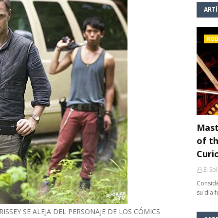
ART
ROD
Mast
of th
Curi
El So
Conside
su día 
ISSEY SE ALEJA DEL PERSONAJE DE LOS CÓMICS