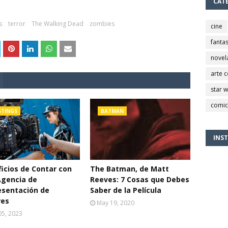
CAT
s
terror
The Walking Dead
zombies
cine
fantas
novel
arte 
star 
comic
STINGS
BATMAN
INS
icios de Contar con
The Batman, de Matt
Agencia de
Reeves: 7 Cosas que Debes
esentación de
Saber de la Película
res
May 19, 2020
 05, 2023