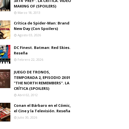
3X14 "PREY". LA CRITICA. VIDEO
MAKING OF (SPOILERS)
Marzo 18, 2013
Crítica de Spider-Man: Brand
New Day (Con Spoilers)
Agosto 03, 2026
DC Finest. Batman: Red Skies.
Reseña
Febrero 22, 2026
JUEGO DE TRONOS,
TEMPORADA 2, EPISODIO 2X01
"THE NORTH REMEMBERS". LA
CRÍTICA (SPOILERS)
Abril 02, 2012
Conan el Bárbaro en el Cómic,
el Cine y la Televisión. Reseña
Julio 30, 2026