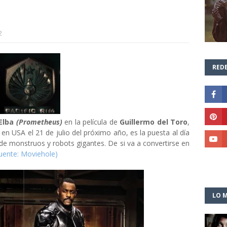
2
REDE
Elba
(Prometheus)
en la película de
Guillermo del Toro
,
a en USA el 21 de julio del próximo año, es la puesta al día
de monstruos y robots gigantes. De si va a convertirse en
uente: Moviehole)
LO M