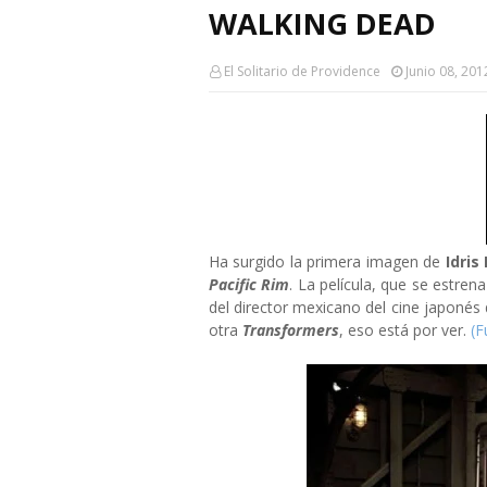
WALKING DEAD
El Solitario de Providence
Junio 08, 201
Ha surgido la primera imagen de
Idris 
Pacific Rim
. La película, que se estren
del director mexicano del cine japonés 
otra
Transformers
, eso está por ver.
(F