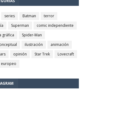
EGORÍAS
series
Batman
terror
ía
Superman
comic independiente
a gráfica
Spider-Man
conceptual
ilustración
animación
wars
opinión
Star Trek
Lovecraft
 europeo
TAGRAM