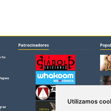
Patrocinadores
Popul
a tu
 Vapeo
Utilizamos coo
r
grar