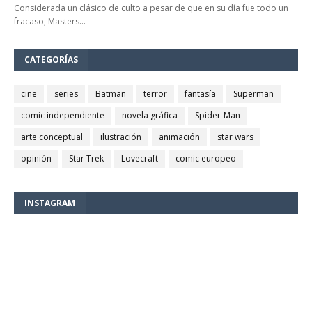
Considerada un clásico de culto a pesar de que en su día fue todo un
fracaso, Masters…
CATEGORÍAS
cine
series
Batman
terror
fantasía
Superman
comic independiente
novela gráfica
Spider-Man
arte conceptual
ilustración
animación
star wars
opinión
Star Trek
Lovecraft
comic europeo
INSTAGRAM