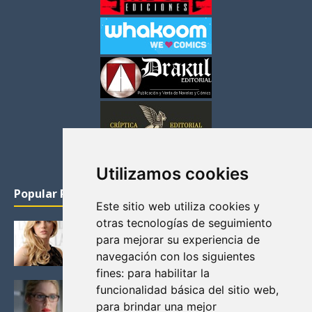
Utilizamos cookies
Popular Posts
Este sitio web utiliza cookies y
otras tecnologías de seguimiento
KATHERYN WINNICK: LA ACTRIZ MAS GUAPA DE
para mejorar su experiencia de
VIKINGOS
navegación con los siguientes
Junio 14, 2013
fines:
para habilitar la
FELICITY (EMILY BETT RICKARDS), LAS FOTOS
funcionalidad básica del sitio web
,
MAS BONITAS DE LA ALIADA DE ARROW
para brindar una mejor