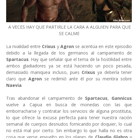
A VECES HAY QUE PARTIRLE LA CARA A ALGUIEN PARA QUE
SE CALME
La rivalidad entre
Crixus
y
Agron
se acentúa en este episodio
debido a la llegada de los germanos al campamento de
Spartacus
. Hay que señalar que el tema de la hostilidad entre
ambos gladiadores ya se está haciendo un poco pesada,
demasiado maniquea incluso, pues
Crixus
ya debería tener
claro que
Agron
se redimió ante él por su mentira sobre
Naevia
.
Tras abandonar el campamento de
Spartacus
,
Gannicus
vuelve a Capua en busca de monedas con las que
emborracharse y contratar los servicios de alguna prostituta,
lo que ofrece la excusa perfecta para tener nuestra ración
semanal de cuerpos desnudos fornicando por doquier, lo cual
no está mal por cierto. Sin embargo lo que halla no es otra
cosa que verse envuelto en los planes de
Claudio Glabro
y