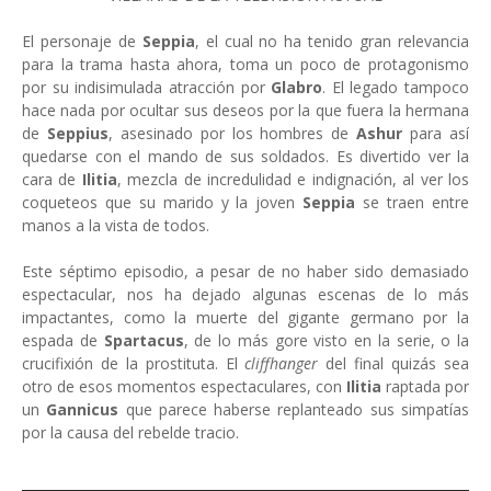
El personaje de
Seppia
, el cual no ha tenido gran relevancia
para la trama hasta ahora, toma un poco de protagonismo
por su indisimulada atracción por
Glabro
. El legado tampoco
hace nada por ocultar sus deseos por la que fuera la hermana
de
Seppius
, asesinado por los hombres de
Ashur
para así
quedarse con el mando de sus soldados. Es divertido ver la
cara de
Ilitia
, mezcla de incredulidad e indignación, al ver los
coqueteos que su marido y la joven
Seppia
se traen entre
manos a la vista de todos.
Este séptimo episodio, a pesar de no haber sido demasiado
espectacular, nos ha dejado algunas escenas de lo más
impactantes, como la muerte del gigante germano por la
espada de
Spartacus
, de lo más gore visto en la serie, o la
crucifixión de la prostituta. El
cliffhanger
del final quizás sea
otro de esos momentos espectaculares, con
Ilitia
raptada por
un
Gannicus
que parece haberse replanteado sus simpatías
por la causa del rebelde tracio.