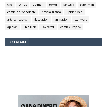
cine
series
Batman
terror
fantasía
Superman
comic independiente
novela gráfica
Spider-Man
arte conceptual
ilustración
animación
star wars
opinión
Star Trek
Lovecraft
comic europeo
INSTAGRAM