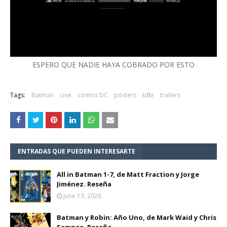
ESPERO QUE NADIE HAYA COBRADO POR ESTO
Tags:
Batman
cine
cómics DC
pósters
tdkr
trailers
ENTRADAS QUE PUEDEN INTERESARTE
All in Batman 1-7, de Matt Fraction y Jorge
Jiménez. Reseña
June 13, 2026
Batman y Robin: Año Uno, de Mark Waid y Chris