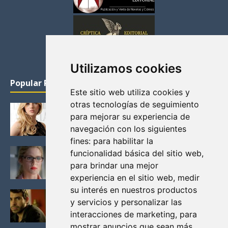
Utilizamos cookies
Popular Posts
Este sitio web utiliza cookies y
otras tecnologías de seguimiento
KATHERYN WINNICK: LA ACTRIZ MAS GUAPA DE
para mejorar su experiencia de
VIKINGOS
navegación con los siguientes
Junio 14, 2013
fines:
para habilitar la
FELICITY (EMILY BETT RICKARDS), LAS FOTOS
funcionalidad básica del sitio web
,
MAS BONITAS DE LA ALIADA DE ARROW
para brindar una mejor
Noviembre 30, 2013
experiencia en el sitio web
,
medir
su interés en nuestros productos
BLACK MIRROR: TODA TU HISTORIA. EPISODIO 3.
y servicios y personalizar las
LA CRITICA
interacciones de marketing
,
para
Mayo 17, 2012
mostrar anuncios que sean más