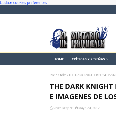
Update cookies preferences
HOME
CRÍTICAS Y RESEÑAS
Inicio
tdkr
THE DARK KNIGHT RISES:4 BANNE
THE DARK KNIGHT 
E IMAGENES DE LO
Silver Draper
Mayo 24, 2012