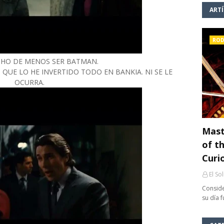
ART
ROD
ECHO DE MENOS SER BATMAN.
, QUE LO HE INVERTIDO TODO EN BANKIA. NI SE LE
OCURRA.
Mast
of th
Curi
El So
Conside
su día 