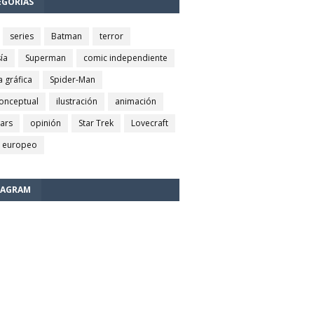
EGORÍAS
series
Batman
terror
ía
Superman
comic independiente
a gráfica
Spider-Man
conceptual
ilustración
animación
wars
opinión
Star Trek
Lovecraft
 europeo
TAGRAM