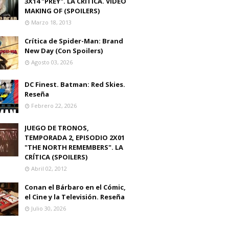
3X14 "PREY". LA CRITICA. VIDEO
MAKING OF (SPOILERS)
Marzo 18, 2013
Crítica de Spider-Man: Brand
New Day (Con Spoilers)
Agosto 03, 2026
DC Finest. Batman: Red Skies.
Reseña
Febrero 22, 2026
JUEGO DE TRONOS,
TEMPORADA 2, EPISODIO 2X01
"THE NORTH REMEMBERS". LA
CRÍTICA (SPOILERS)
Abril 02, 2012
Conan el Bárbaro en el Cómic,
el Cine y la Televisión. Reseña
Julio 30, 2026