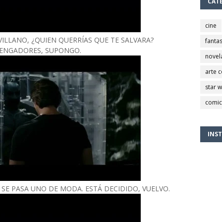
CAT
cine
 VILLANO, ¿QUIEN QUERRÍAS QUE TE SALVARA?
fantas
VENGADORES, SUPONGO.
novel
arte 
star 
comic
INS
SE PASA UNO DE MODA. ESTÁ DECIDIDO, VUELVO.