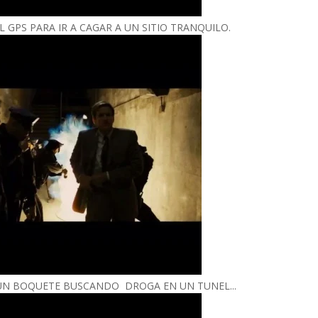
L GPS PARA IR A CAGAR A UN SITIO TRANQUILO.
A UN BOQUETE BUSCANDO DROGA EN UN TUNEL...