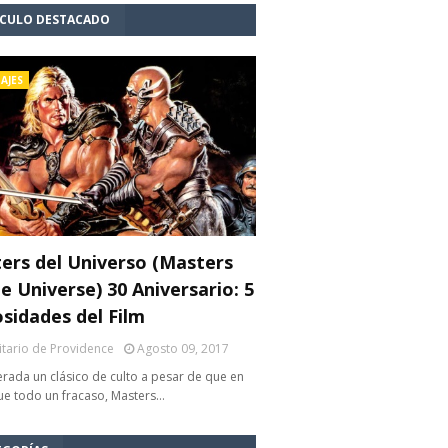
ÍCULO DESTACADO
AJES
ers del Universo (Masters
e Universe) 30 Aniversario: 5
osidades del Film
litario de Providence
Agosto 09, 2017
rada un clásico de culto a pesar de que en
fue todo un fracaso, Masters…