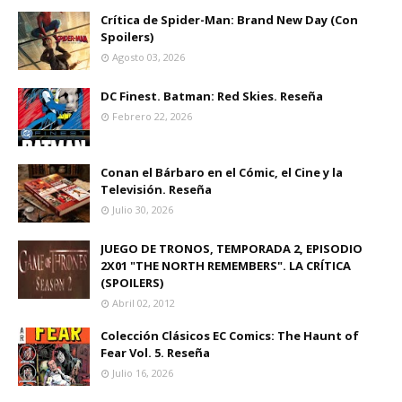
Crítica de Spider-Man: Brand New Day (Con
Spoilers)
Agosto 03, 2026
DC Finest. Batman: Red Skies. Reseña
Febrero 22, 2026
Conan el Bárbaro en el Cómic, el Cine y la
Televisión. Reseña
Julio 30, 2026
JUEGO DE TRONOS, TEMPORADA 2, EPISODIO
2X01 "THE NORTH REMEMBERS". LA CRÍTICA
(SPOILERS)
Abril 02, 2012
Colección Clásicos EC Comics: The Haunt of
Fear Vol. 5. Reseña
Julio 16, 2026