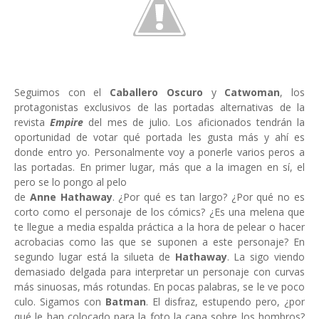
Seguimos con el
Caballero Oscuro
y
Catwoman
, los
protagonistas exclusivos de las portadas alternativas de la
revista
Empire
del mes de julio. Los aficionados tendrán la
oportunidad de votar qué portada les gusta más y ahí es
donde entro yo. Personalmente voy a ponerle varios peros a
las portadas. En primer lugar, más que a la imagen en sí, el
pero se lo pongo al pelo
de
Anne Hathaway
. ¿Por qué es tan largo? ¿Por qué no es
corto como el personaje de los cómics? ¿Es una melena que
te llegue a media espalda práctica a la hora de pelear o hacer
acrobacias como las que se suponen a este personaje? En
segundo lugar está la silueta de
Hathaway
. La sigo viendo
demasiado delgada para interpretar un personaje con curvas
más sinuosas, más rotundas. En pocas palabras, se le ve poco
culo. Sigamos con
Batman
. El disfraz, estupendo pero, ¿por
qué le han colocado para la foto la capa sobre los hombros?