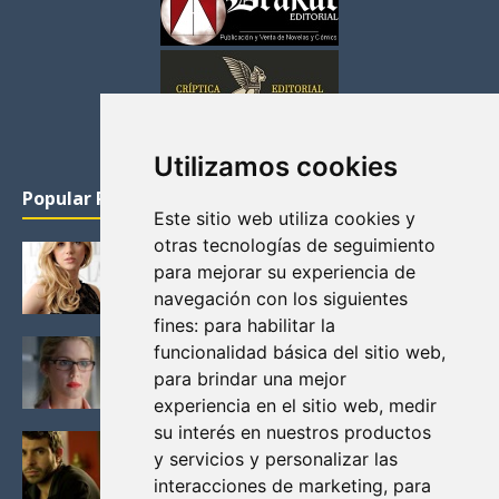
Utilizamos cookies
Popular Posts
Este sitio web utiliza cookies y
otras tecnologías de seguimiento
KATHERYN WINNICK: LA ACTRIZ MAS GUAPA DE
para mejorar su experiencia de
VIKINGOS
navegación con los siguientes
Junio 14, 2013
fines:
para habilitar la
FELICITY (EMILY BETT RICKARDS), LAS FOTOS
funcionalidad básica del sitio web
,
MAS BONITAS DE LA ALIADA DE ARROW
para brindar una mejor
Noviembre 30, 2013
experiencia en el sitio web
,
medir
su interés en nuestros productos
BLACK MIRROR: TODA TU HISTORIA. EPISODIO 3.
y servicios y personalizar las
LA CRITICA
interacciones de marketing
,
para
Mayo 17, 2012