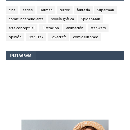
cine
series
Batman
terror
fantasía
Superman
comic independiente
novela gráfica
Spider-Man
arte conceptual
ilustración
animación
star wars
opinión
Star Trek
Lovecraft
comic europeo
INSTAGRAM