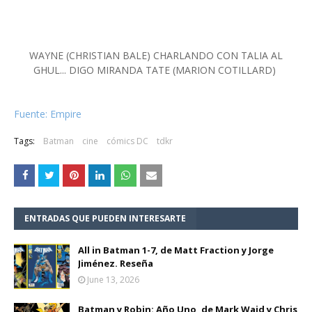
WAYNE (CHRISTIAN BALE) CHARLANDO CON TALIA AL
GHUL... DIGO MIRANDA TATE (MARION COTILLARD)
Fuente: Empire
Tags:
Batman
cine
cómics DC
tdkr
ENTRADAS QUE PUEDEN INTERESARTE
All in Batman 1-7, de Matt Fraction y Jorge
Jiménez. Reseña
June 13, 2026
Batman y Robin: Año Uno, de Mark Waid y Chris