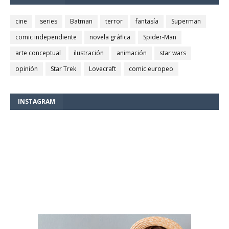
cine
series
Batman
terror
fantasía
Superman
comic independiente
novela gráfica
Spider-Man
arte conceptual
ilustración
animación
star wars
opinión
Star Trek
Lovecraft
comic europeo
INSTAGRAM