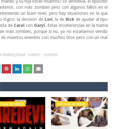
marido y su hija están muertos? En definitiva, el episodio
nterior, con más zombies pero con algunos fallos en el
nteniendo un buen nivel, pero hay situaciones en la que
 lógico: la decisión de
Lori
, la de
Rick
de ayudar al tipo
uista de
Carol
con
Daryl
...Estas incoherencias en la trama
an más zombies, porque si no, ya no estaríamos viendo
s de muertos vivientes con muchos tiros pero con un mal
e Walking Dead
trailers
zombies
TICAS DE SERIES
CRITICAS DE SERIES