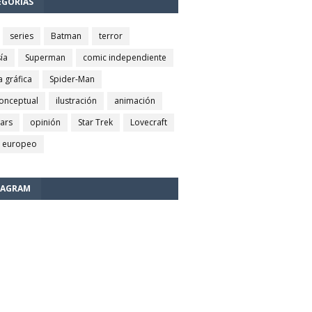
EGORÍAS
series
Batman
terror
ía
Superman
comic independiente
a gráfica
Spider-Man
conceptual
ilustración
animación
wars
opinión
Star Trek
Lovecraft
 europeo
TAGRAM