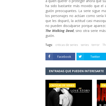
a quien querer o proteger ahora que su 
ha sido bastante más movido que el a
guión preocupantes. La serie sigue ma
los personajes no actúan como sería lo
que les disparó, la actitud casi masoq
no pueden disculparse porque aparezc
The Walking Dead
, sino otra serie má
guión.
Tags:
criticas de series
series
terror
Th
Facebook
Twitter
ENTRADAS QUE PUEDEN INTERESARTE
CRITICAS DE SERIES
CRI