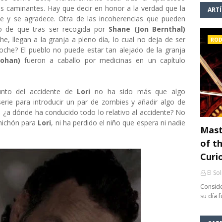
 dos caminantes. Hay que decir en honor a la verdad que la
ART
e y se agradece. Otra de las incoherencias que pueden
ho de que tras ser recogida por
Shane (Jon Bernthal)
e, llegan a la granja a pleno día, lo cual no deja de ser
ROD
oche? El pueblo no puede estar tan alejado de la granja
ohan)
fueron a caballo por medicinas en un capítulo
unto del accidente de
Lori
no ha sido más que algo
serie para introducir un par de zombies y añadir algo de
 ¿a dónde ha conducido todo lo relativo al accidente? No
hichón para
Lori
, ni ha perdido el niño que espera ni nadie
Mast
of th
Curi
El So
Conside
su día 