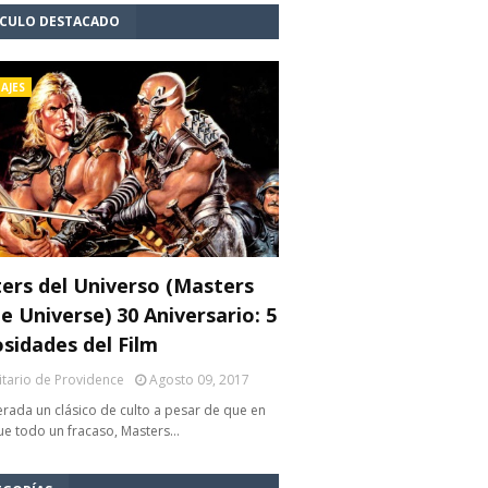
ÍCULO DESTACADO
AJES
ers del Universo (Masters
e Universe) 30 Aniversario: 5
osidades del Film
litario de Providence
Agosto 09, 2017
rada un clásico de culto a pesar de que en
fue todo un fracaso, Masters…