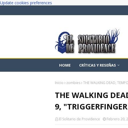
Update cookies preferences
HOME
CRÍTICAS Y RESEÑAS
Inicio
zombies
THE WALKING DEAD, TEMPORA
THE WALKING DEAD
9, "TRIGGERFINGER"
El Solitario de Providence
Febrero 20, 