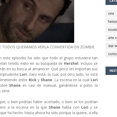
CAT
cine
fantas
novel
arte 
star 
UE TODOS QUERAMOS VERLA CONVERTIDA EN ZOMBIE
comic
n este episodio ha sido que todo el grupo estuviera tan
rían tenido éxito en su búsqueda de
Hershel
. Incluso se
 irán en su busca al amanecer. Qué poco les importan sus
INS
a imprudente
Lori
, claro está, la cual, por otro lado, se está
almetiendo entre
Rick
y
Shane
. La escena en la cual
Lori
sobre
Shane
es casi de manual, ganándose a pulso la
 serie.
ue, o bien podrían haber acortado, o bien se los podrían
iero a la escena en la que
Shane
habla con
Lori
y se
o que ha hecho hasta ahora ha sido porque la quiere, a ella