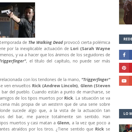
REDE
da temporada de
The Walking Dead
provocó cierta polémica
rie por la inexplicable actuación de
Lori (Sarah Wayne
r menos, y va a hacer que los ánimos de los seguidores de
Triggerfinger"
, el título del capítulo, no puede ser más
 relacionada con los tendones de la mano,
"Triggerfinger"
 se ven envueltos
Rick (Andrew Lincoln)
,
Glenn (Steven
 bar del pueblo. Cuando están a punto de marcharse, se
s amigos de los tipos muertos por
Rick
. La situación se va
scena más propia de un
western
que de una serie sobre
donde sucede algo que, a la vista de la actuación tan
LO M
os del bar, me parece totalmente sin sentido. Han
 tipos muertos y casi matan a
Glenn
, a la vez que poco a
tes atraídos por los tiros. ¿Tiene sentido que
Rick
se