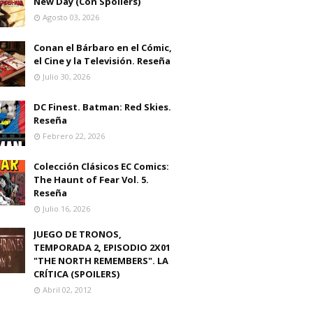
New Day (Con Spoilers)
Agosto 03, 2026
Conan el Bárbaro en el Cómic,
el Cine y la Televisión. Reseña
Julio 30, 2026
DC Finest. Batman: Red Skies.
Reseña
Febrero 22, 2026
Colección Clásicos EC Comics:
The Haunt of Fear Vol. 5.
Reseña
Julio 16, 2026
JUEGO DE TRONOS,
TEMPORADA 2, EPISODIO 2X01
"THE NORTH REMEMBERS". LA
CRÍTICA (SPOILERS)
Abril 02, 2012