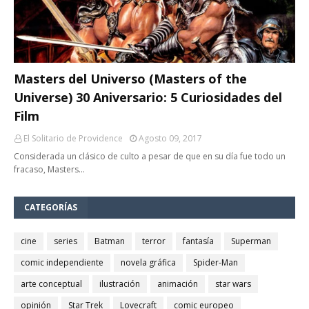
Masters del Universo (Masters of the
Universe) 30 Aniversario: 5 Curiosidades del
Film
El Solitario de Providence
Agosto 09, 2017
Considerada un clásico de culto a pesar de que en su día fue todo un
fracaso, Masters…
CATEGORÍAS
cine
series
Batman
terror
fantasía
Superman
comic independiente
novela gráfica
Spider-Man
arte conceptual
ilustración
animación
star wars
opinión
Star Trek
Lovecraft
comic europeo