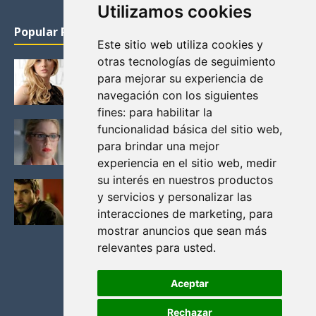
Utilizamos cookies
Popular Posts
Este sitio web utiliza cookies y
otras tecnologías de seguimiento
KATHERYN WINNICK: LA ACTRIZ MAS GUAPA DE
para mejorar su experiencia de
VIKINGOS
navegación con los siguientes
Junio 14, 2013
fines:
para habilitar la
FELICITY (EMILY BETT RICKARDS), LAS FOTOS
funcionalidad básica del sitio web
,
MAS BONITAS DE LA ALIADA DE ARROW
para brindar una mejor
Noviembre 30, 2013
experiencia en el sitio web
,
medir
su interés en nuestros productos
BLACK MIRROR: TODA TU HISTORIA. EPISODIO 3.
y servicios y personalizar las
LA CRITICA
interacciones de marketing
,
para
Mayo 17, 2012
mostrar anuncios que sean más
relevantes para usted
.
Aceptar
Rechazar