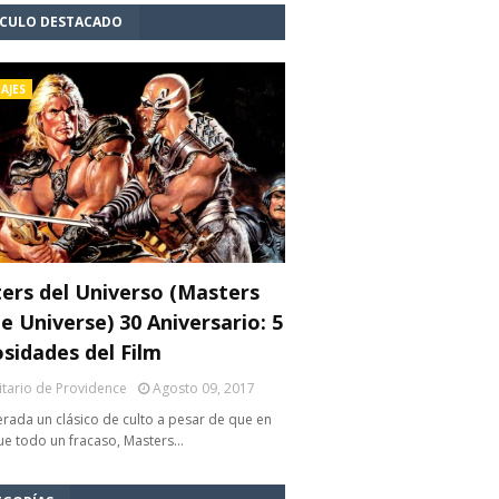
ÍCULO DESTACADO
AJES
ers del Universo (Masters
e Universe) 30 Aniversario: 5
osidades del Film
litario de Providence
Agosto 09, 2017
rada un clásico de culto a pesar de que en
fue todo un fracaso, Masters…