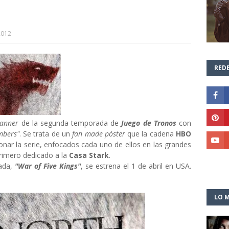
2012
REDE
anner
de la segunda temporada de
Juego de Tronos
con
mbers"
. Se trata de un
fan made póster
que la cadena
HBO
nar la serie, enfocados cada uno de ellos en las grandes
primero dedicado a la
Casa Stark
.
rada,
"War of Five Kings"
, se estrena el 1 de abril en USA.
LO M