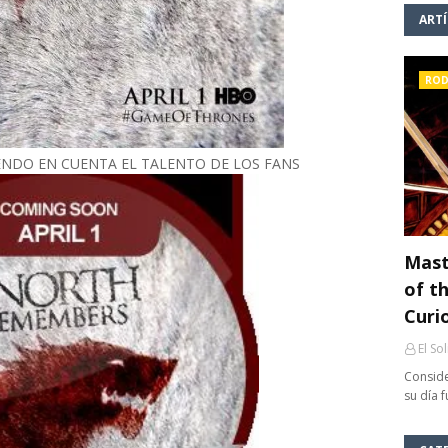
ART
ROD
ENDO EN CUENTA EL TALENTO DE LOS FANS
Mast
of th
Curi
El So
Conside
su día 