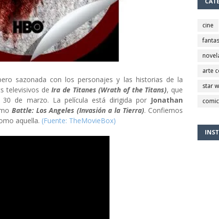
CAT
cine
fantas
novel
arte 
ero sazonada con los personajes y las historias de la
star 
ts televisivos de
Ira de Titanes (Wrath of the Titans)
, que
 30 de marzo. La película está dirigida por
Jonathan
comic
como
Battle: Los Angeles (Invasión a la Tierra)
. Confiemos
como aquella.
(Fuente: TheMovieBox)
INS