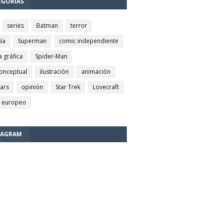
EGORÍAS
series
Batman
terror
ía
Superman
comic independiente
a gráfica
Spider-Man
conceptual
ilustración
animación
wars
opinión
Star Trek
Lovecraft
 europeo
TAGRAM