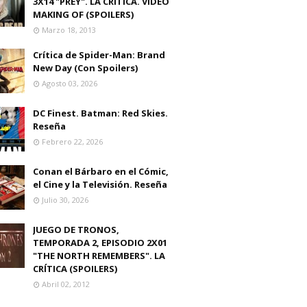
3X14 "PREY". LA CRITICA. VIDEO
MAKING OF (SPOILERS)
Marzo 18, 2013
Crítica de Spider-Man: Brand
New Day (Con Spoilers)
Agosto 03, 2026
DC Finest. Batman: Red Skies.
Reseña
Febrero 22, 2026
Conan el Bárbaro en el Cómic,
el Cine y la Televisión. Reseña
Julio 30, 2026
JUEGO DE TRONOS,
TEMPORADA 2, EPISODIO 2X01
"THE NORTH REMEMBERS". LA
CRÍTICA (SPOILERS)
Abril 02, 2012