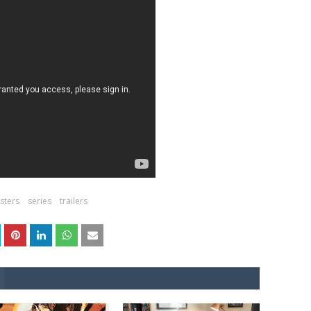
sters
series
trailers