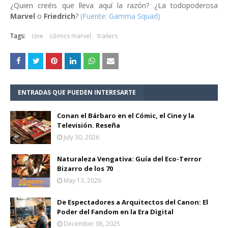
¿Quien creéis que lleva aquí la razón? ¿La todopoderosa
Marvel
o
Friedrich
?
(Fuente: Gamma Squad)
Tags:
cine
cómics marvel
trailers
ENTRADAS QUE PUEDEN INTERESARTE
Conan el Bárbaro en el Cómic, el Cine y la
Televisión. Reseña
July 30, 2026
Naturaleza Vengativa: Guía del Eco-Terror
Bizarro de los 70
May 13, 2026
De Espectadores a Arquitectos del Canon: El
Poder del Fandom en la Era Digital
December 06, 2025