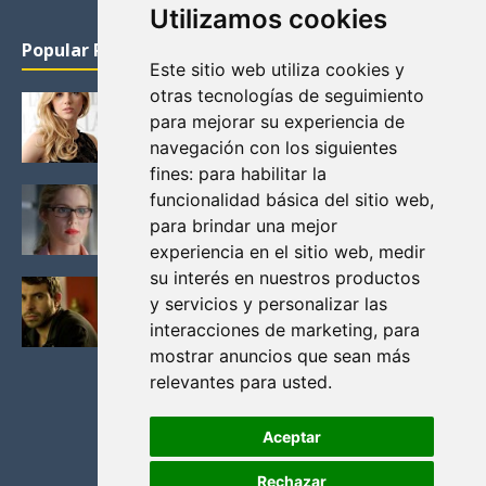
Utilizamos cookies
Popular Posts
Este sitio web utiliza cookies y
otras tecnologías de seguimiento
KATHERYN WINNICK: LA ACTRIZ MAS GUAPA DE
para mejorar su experiencia de
VIKINGOS
navegación con los siguientes
Junio 14, 2013
fines:
para habilitar la
FELICITY (EMILY BETT RICKARDS), LAS FOTOS
funcionalidad básica del sitio web
,
MAS BONITAS DE LA ALIADA DE ARROW
para brindar una mejor
Noviembre 30, 2013
experiencia en el sitio web
,
medir
su interés en nuestros productos
BLACK MIRROR: TODA TU HISTORIA. EPISODIO 3.
y servicios y personalizar las
LA CRITICA
interacciones de marketing
,
para
Mayo 17, 2012
mostrar anuncios que sean más
relevantes para usted
.
Aceptar
Rechazar