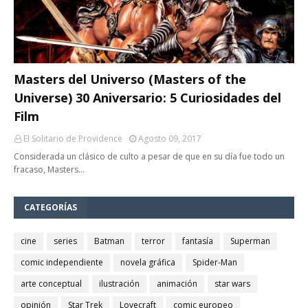
Masters del Universo (Masters of the
Universe) 30 Aniversario: 5 Curiosidades del
Film
El Solitario de Providence
Agosto 09, 2017
Considerada un clásico de culto a pesar de que en su día fue todo un
fracaso, Masters…
CATEGORÍAS
cine
series
Batman
terror
fantasía
Superman
comic independiente
novela gráfica
Spider-Man
arte conceptual
ilustración
animación
star wars
opinión
Star Trek
Lovecraft
comic europeo