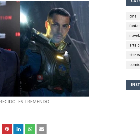
CAT
cine
fantas
novel
arte 
star 
comic
INS
ARECIDO ES TREMENDO