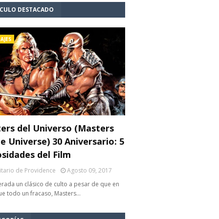
ÍCULO DESTACADO
AJES
ers del Universo (Masters
e Universe) 30 Aniversario: 5
osidades del Film
litario de Providence
Agosto 09, 2017
rada un clásico de culto a pesar de que en
fue todo un fracaso, Masters…