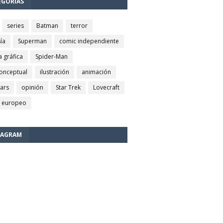
EGORÍAS
series
Batman
terror
ía
Superman
comic independiente
a gráfica
Spider-Man
conceptual
ilustración
animación
wars
opinión
Star Trek
Lovecraft
 europeo
TAGRAM