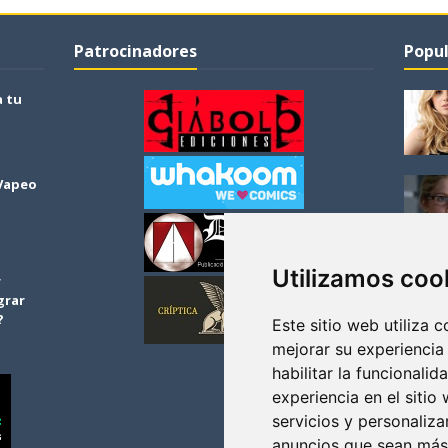
Patrocinadores
Popul
a tu
 Vapeo
Utilizamos coo
r
grar
?
Este sitio web utiliza 
mejorar su experiencia
habilitar la funcionalid
experiencia en el sitio
servicios y personaliza
anuncios que sean más