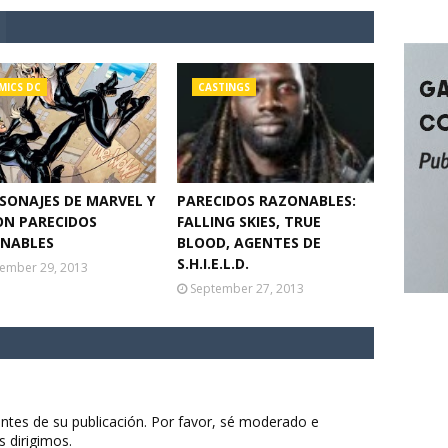
MICS DC
CASTINGS
RSONAJES DE MARVEL Y
PARECIDOS RAZONABLES:
ON PARECIDOS
FALLING SKIES, TRUE
NABLES
BLOOD, AGENTES DE
S.H.I.E.L.D.
ember 29, 2013
September 27, 2013
ntes de su publicación. Por favor, sé moderado e
s dirigimos.