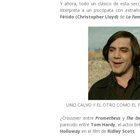
Y ahora, todo un clásico de esta sec
interpreta a un psicópata con extra
Fétido
(Christopher Lloyd)
de
La Fam
UNO CALVO Y EL OTRO COMO EL P
¿
Crossover
entre
Prometheus
y
The Da
parecido entre
Tom Hardy
, el actor b
Holloway
en el film de
Ridley Scott
.