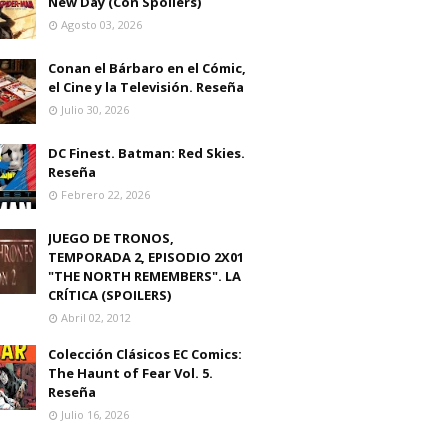
New Day (Con Spoilers)
Agosto 03, 2026
Conan el Bárbaro en el Cómic,
el Cine y la Televisión. Reseña
Julio 30, 2026
DC Finest. Batman: Red Skies.
Reseña
Febrero 22, 2026
JUEGO DE TRONOS,
TEMPORADA 2, EPISODIO 2X01
"THE NORTH REMEMBERS". LA
CRÍTICA (SPOILERS)
Abril 02, 2012
Colección Clásicos EC Comics:
The Haunt of Fear Vol. 5.
Reseña
Julio 16, 2026