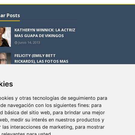
ar Posts
KATHERYN WINNICK: LA ACTRIZ
MAS GUAPA DE VIKINGOS
Junio 14, 2013
FELICITY (EMILY BETT
RICKARDS), LAS FOTOS MAS
BONITAS DE LA ALIADA DE
ARROW
Noviembre 30, 2013
kies
BLACK MIRROR: TODA TU
HISTORIA. EPISODIO 3. LA
cookies y otras tecnologías de seguimiento para
CRITICA
 de navegación con los siguientes fines:
para
Mayo 17, 2012
ad básica del sitio web
,
para brindar una mejor
 web
,
medir su interés en nuestros productos y
r las interacciones de marketing
,
para mostrar
 relevantes para usted
.