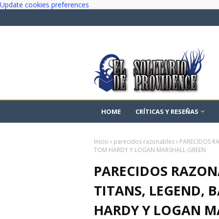
Update cookies preferences
HOME
CRÍTICAS Y RESEÑAS
Inicio
parecidos razonables
PARECIDOS RA
TOM HARDY Y LOGAN MARSHALL-GREEN
PARECIDOS RAZON
TITANS, LEGEND, 
HARDY Y LOGAN M