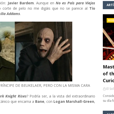
ción:
Javier Bardem
. Aunque en
No es País para Viejos
ART
ño corte de pelo no me digáis que no se parece al
Tío
ilia Addams
.
ROD
Mast
of th
Curi
RÍNCIPE DE BEUKELAER, PERO CON LA MISMA CARA
El So
rk Knight Rises
? Podría ser, a la vista del extraordinario
Conside
su día 
ritánico que encarna a
Bane
, con
Logan Marshall-Green
,