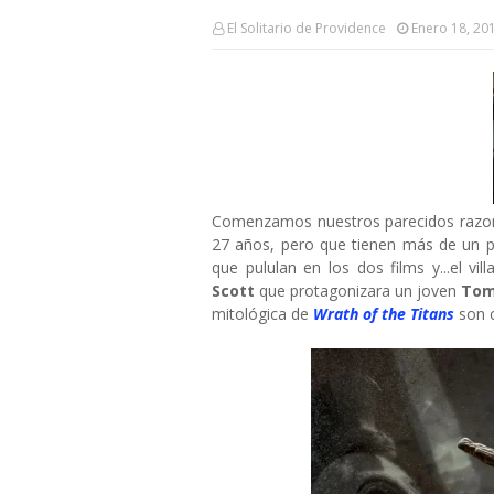
El Solitario de Providence
Enero 18, 20
Comenzamos nuestros parecidos razona
27 años, pero que tienen más de un pu
que pululan en los dos films y...el v
Scott
que protagonizara un joven
Tom
mitológica de
Wrath of the Titans
son c