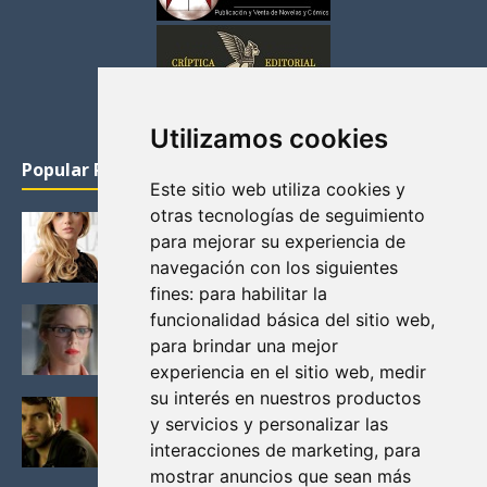
Utilizamos cookies
Popular Posts
Este sitio web utiliza cookies y
otras tecnologías de seguimiento
KATHERYN WINNICK: LA ACTRIZ MAS GUAPA DE
para mejorar su experiencia de
VIKINGOS
navegación con los siguientes
Junio 14, 2013
fines:
para habilitar la
FELICITY (EMILY BETT RICKARDS), LAS FOTOS
funcionalidad básica del sitio web
,
MAS BONITAS DE LA ALIADA DE ARROW
para brindar una mejor
Noviembre 30, 2013
experiencia en el sitio web
,
medir
su interés en nuestros productos
BLACK MIRROR: TODA TU HISTORIA. EPISODIO 3.
y servicios y personalizar las
LA CRITICA
interacciones de marketing
,
para
Mayo 17, 2012
mostrar anuncios que sean más