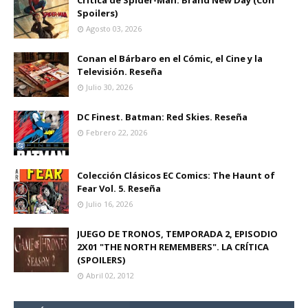
Crítica de Spider-Man: Brand New Day (Con
Spoilers)
Agosto 03, 2026
Conan el Bárbaro en el Cómic, el Cine y la
Televisión. Reseña
Julio 30, 2026
DC Finest. Batman: Red Skies. Reseña
Febrero 22, 2026
Colección Clásicos EC Comics: The Haunt of
Fear Vol. 5. Reseña
Julio 16, 2026
JUEGO DE TRONOS, TEMPORADA 2, EPISODIO
2X01 "THE NORTH REMEMBERS". LA CRÍTICA
(SPOILERS)
Abril 02, 2012