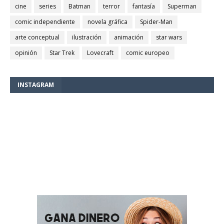
cine
series
Batman
terror
fantasía
Superman
comic independiente
novela gráfica
Spider-Man
arte conceptual
ilustración
animación
star wars
opinión
Star Trek
Lovecraft
comic europeo
INSTAGRAM