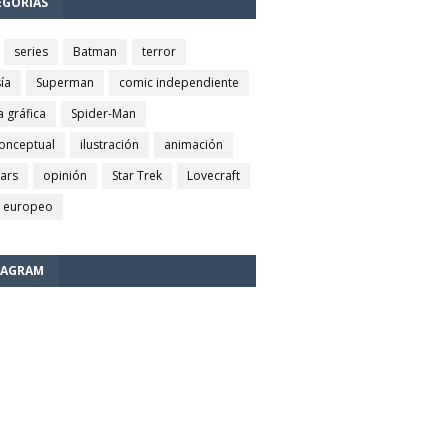
EGORÍAS
series
Batman
terror
ía
Superman
comic independiente
a gráfica
Spider-Man
conceptual
ilustración
animación
wars
opinión
Star Trek
Lovecraft
 europeo
TAGRAM