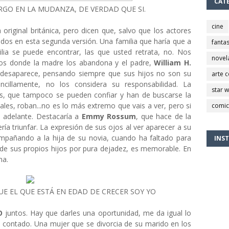
CAT
RGO EN LA MUDANZA, DE VERDAD QUE SI.
cine
original británica, pero dicen que, salvo que los actores
dos en esta segunda versión. Una familia que haría que a
fantas
ilia se puede encontrar, las que usted retrata, no. Nos
novel
jos donde la madre los abandona y el padre,
William H.
 desaparece, pensando siempre que sus hijos no son su
arte 
encillamente, no los considera su responsabilidad. La
star 
, que tampoco se pueden confiar y han de buscarse la
ñales, roban...no es lo más extremo que vais a ver, pero si
comic
a adelante. Destacaría a
Emmy Rossum
, que hace de la
ería triunfar. La expresión de sus ojos al ver aparecer a su
ompañando a la hija de su novia, cuando ha faltado para
INS
o de sus propios hijos por pura dejadez, es memorable. En
na.
E EL QUE ESTÁ EN EDAD DE CRECER SOY YO
O
juntos. Hay que darles una oportunidad, me da igual lo
 contado. Una mujer que se divorcia de su marido en los