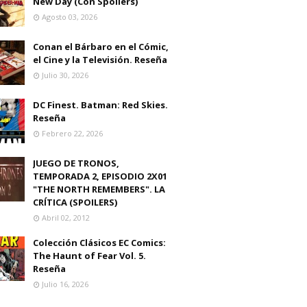
New Day (Con Spoilers)
Agosto 03, 2026
Conan el Bárbaro en el Cómic,
el Cine y la Televisión. Reseña
Julio 30, 2026
DC Finest. Batman: Red Skies.
Reseña
Febrero 22, 2026
JUEGO DE TRONOS,
TEMPORADA 2, EPISODIO 2X01
"THE NORTH REMEMBERS". LA
CRÍTICA (SPOILERS)
Abril 02, 2012
Colección Clásicos EC Comics:
The Haunt of Fear Vol. 5.
Reseña
Julio 16, 2026