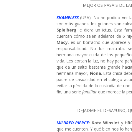
MEJOR OS PASÁIS DE LA
SHAMELESS
(USA): No he podido ver la 
son más guapos, los guiones son calca
Spielberg
le diera un ictus. Esta fam
cuentan cómo salen adelante de 6 hi
Macy
, es un borracho que aparece y
responsabilidad. No los maltrata, s
hermana mayor cuida de los pequeños
vida. Les cortan la luz, no hay para pa
que da un salto bastante grande haci
hermana mayor,
Fiona
. Esta chica deb
padre de casualidad en el colegio ac
evitar la pérdida de la custodia de un
fin, una serie
familiar
que merece la pe
DEJADME EL DESAYUNO, QU
MILDRED PIERCE
:
Kate Winslet
y
HB
que me cuenten. Y qué bien nos lo han