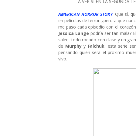
A VER SI EN LA SEGUNDA T
AMERICAN HORROR STORY
: Que sí, q
en películas de terror..¿pero a que nu
me paso cada episodio con el corazón
Jessica Lange
podría ser tan mala? El
salen...todo rodado con clase y un gran
de
Murphy
y
Falchuk
, esta serie se
pensando quién será el próximo muert
vivo.