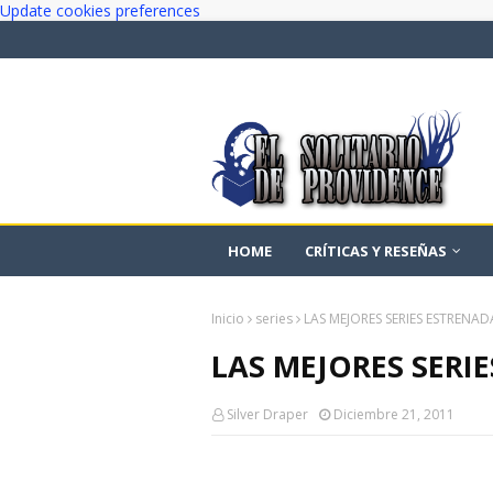
Update cookies preferences
HOME
CRÍTICAS Y RESEÑAS
Inicio
series
LAS MEJORES SERIES ESTRENAD
LAS MEJORES SERI
Silver Draper
Diciembre 21, 2011