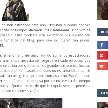
ue se han estrenado este año. Nos han quedado por ver
r falta de tiempo:
Sherlock
,
Boss
,
Homeland
... Una vez las
REDE
sta es nuestra modesta lista. He metido dos que me han
a temática del blog, para que no fueran tan pocas.
12
.
ie, el fenómeno del año. Ha ido sumando espectadores
na trama que necesita ser seguida en cada episodio. Los
e se apilan por cientos en los grandes almacenes. Incluso
ublicado aún en castellano, pues no es tarea fácil traducir
n país tan alérgico a aprender idiomas como España, es un
rtin
se dé un poco de prisa porque no le va a dar tiempo
exto y séptimo) antes de que le coja la serie. Esperemos
tería de cualquier
seriófilo
.
LO M