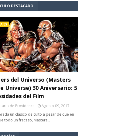
ÍCULO DESTACADO
AJES
ers del Universo (Masters
e Universe) 30 Aniversario: 5
osidades del Film
litario de Providence
Agosto 09, 2017
rada un clásico de culto a pesar de que en
fue todo un fracaso, Masters…