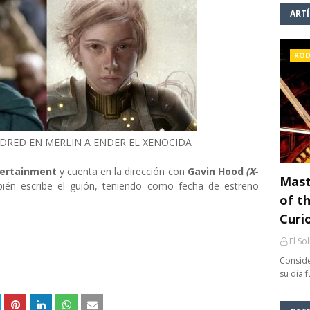
ART
ROD
DRED EN MERLIN A ENDER EL XENOCIDA
tertainment
y cuenta en la dirección con
Gavin Hood
(X-
Mast
bién escribe el guión, teniendo como fecha de estreno
of th
Curi
El So
Conside
su día 