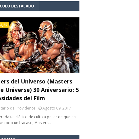
ÍCULO DESTACADO
AJES
ers del Universo (Masters
e Universe) 30 Aniversario: 5
osidades del Film
litario de Providence
Agosto 09, 2017
rada un clásico de culto a pesar de que en
fue todo un fracaso, Masters…