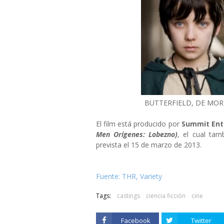
BUTTERFIELD, DE MOR
El film está producido por
Summit En
Men Orígenes: Lobezno)
, el cual tam
prevista el 15 de marzo de 2013.
Fuente: THR, Variety
Tags:
castings
ciencia ficción
cine
Facebook
Twitter