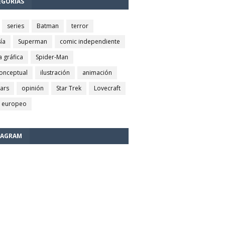
EGORÍAS
series
Batman
terror
ía
Superman
comic independiente
a gráfica
Spider-Man
conceptual
ilustración
animación
wars
opinión
Star Trek
Lovecraft
 europeo
TAGRAM