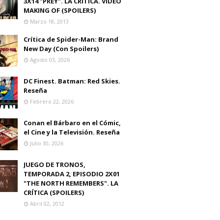
3X14 "PREY". LA CRITICA. VIDEO
MAKING OF (SPOILERS)
Marzo 18, 2013
Crítica de Spider-Man: Brand
New Day (Con Spoilers)
Agosto 03, 2026
DC Finest. Batman: Red Skies.
Reseña
Febrero 22, 2026
Conan el Bárbaro en el Cómic,
el Cine y la Televisión. Reseña
Julio 30, 2026
JUEGO DE TRONOS,
TEMPORADA 2, EPISODIO 2X01
"THE NORTH REMEMBERS". LA
CRÍTICA (SPOILERS)
Abril 02, 2012