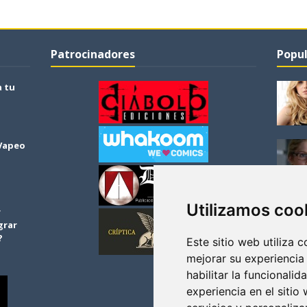
Patrocinadores
Popul
a tu
 Vapeo
Utilizamos coo
r
grar
?
Este sitio web utiliza 
mejorar su experiencia
habilitar la funcionalid
experiencia en el sitio