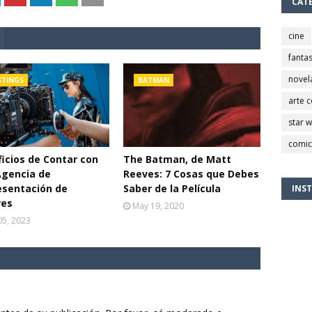
CAT
cine
fantas
novel
STINGS
BATMAN
arte 
star 
comic
icios de Contar con
The Batman, de Matt
Agencia de
Reeves: 7 Cosas que Debes
esentación de
Saber de la Película
INS
res
May 19, 2020
 05, 2023