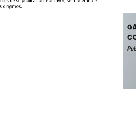
ntes de su publicación. Por favor, sé moderado e
s dirigimos.