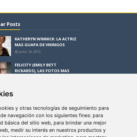
ar Posts
KATHERYN WINNICK: LA ACTRIZ
MAS GUAPA DE VIKINGOS
Junio 14, 2013
FELICITY (EMILY BETT
RICKARDS), LAS FOTOS MAS
BONITAS DE LA ALIADA DE
ARROW
Noviembre 30, 2013
kies
BLACK MIRROR: TODA TU
HISTORIA. EPISODIO 3. LA
cookies y otras tecnologías de seguimiento para
CRITICA
 de navegación con los siguientes fines:
para
Mayo 17, 2012
ad básica del sitio web
,
para brindar una mejor
 web
,
medir su interés en nuestros productos y