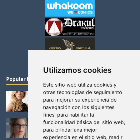
Utilizamos cookies
Popular Posts
Este sitio web utiliza cookies y
otras tecnologías de seguimiento
KATHERYN WINNICK: LA ACTRIZ MAS GUAPA DE
para mejorar su experiencia de
VIKINGOS
navegación con los siguientes
Junio 14, 2013
fines:
para habilitar la
FELICITY (EMILY BETT RICKARDS), LAS FOTOS
funcionalidad básica del sitio web
,
MAS BONITAS DE LA ALIADA DE ARROW
para brindar una mejor
Noviembre 30, 2013
experiencia en el sitio web
,
medir