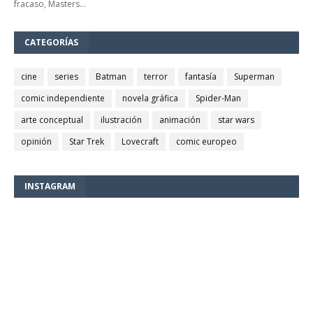
fracaso, Masters…
CATEGORÍAS
cine
series
Batman
terror
fantasía
Superman
comic independiente
novela gráfica
Spider-Man
arte conceptual
ilustración
animación
star wars
opinión
Star Trek
Lovecraft
comic europeo
INSTAGRAM