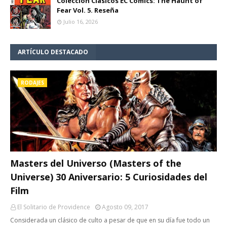
Colección Clásicos EC Comics: The Haunt of
Fear Vol. 5. Reseña
Julio 16, 2026
ARTÍCULO DESTACADO
RODAJES
Masters del Universo (Masters of the
Universe) 30 Aniversario: 5 Curiosidades del
Film
El Solitario de Providence
Agosto 09, 2017
Considerada un clásico de culto a pesar de que en su día fue todo un