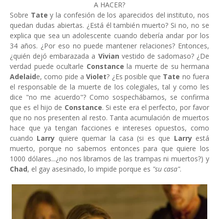
A HACER?
Sobre
Tate
y la confesión de los aparecidos del instituto, nos
quedan dudas abiertas. ¿Está él también muerto? Si no, no se
explica que sea un adolescente cuando debería andar por los
34 años.
¿Por eso no puede mantener relaciones? Entonces,
¿quién dejó embarazada a
Vivian
vestido de sadomaso? ¿De
verdad puede ocultarle
Constance
la muerte de su hermana
Adelaid
e, como pide a
Violet
? ¿Es posible que
Tate
no fuera
el responsable de la muerte de los colegiales, tal y como les
dice "no me acuerdo"? Como sospechábamos, se confirma
que es el hijo de
Constance
. Si este era el perfecto, por favor
que no nos presenten al resto. Tanta acumulación de muertos
hace que ya tengan facciones e intereses opuestos, como
cuando
Larry
quiere quemar la casa (si es que
Larry
está
muerto, porque no sabemos entonces para que quiere los
1000 dólares...¿no nos libramos de las trampas ni muertos?) y
Chad
, el gay asesinado, lo impide porque
es
"su casa"
.