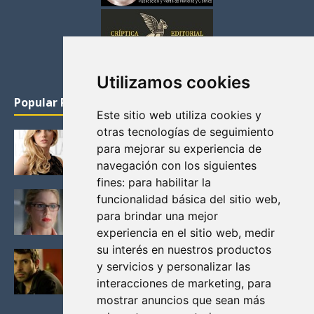
Utilizamos cookies
Popular Posts
Este sitio web utiliza cookies y
otras tecnologías de seguimiento
KATHERYN WINNICK: LA ACTRIZ MAS GUAPA DE
para mejorar su experiencia de
VIKINGOS
navegación con los siguientes
Junio 14, 2013
fines:
para habilitar la
FELICITY (EMILY BETT RICKARDS), LAS FOTOS
funcionalidad básica del sitio web
,
MAS BONITAS DE LA ALIADA DE ARROW
para brindar una mejor
Noviembre 30, 2013
experiencia en el sitio web
,
medir
su interés en nuestros productos
BLACK MIRROR: TODA TU HISTORIA. EPISODIO 3.
y servicios y personalizar las
LA CRITICA
interacciones de marketing
,
para
Mayo 17, 2012
mostrar anuncios que sean más