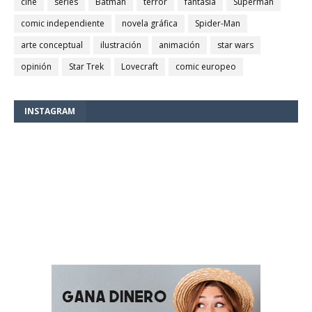
cine
series
Batman
terror
fantasía
Superman
comic independiente
novela gráfica
Spider-Man
arte conceptual
ilustración
animación
star wars
opinión
Star Trek
Lovecraft
comic europeo
INSTAGRAM