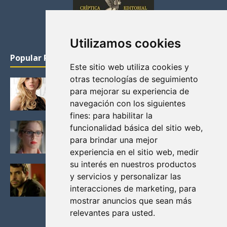
Utilizamos cookies
Popular Posts
Este sitio web utiliza cookies y
otras tecnologías de seguimiento
KATHERYN WINNICK: LA ACTRIZ MAS GUAPA DE
para mejorar su experiencia de
VIKINGOS
navegación con los siguientes
Junio 14, 2013
fines:
para habilitar la
FELICITY (EMILY BETT RICKARDS), LAS FOTOS
funcionalidad básica del sitio web
,
MAS BONITAS DE LA ALIADA DE ARROW
para brindar una mejor
Noviembre 30, 2013
experiencia en el sitio web
,
medir
su interés en nuestros productos
BLACK MIRROR: TODA TU HISTORIA. EPISODIO 3.
y servicios y personalizar las
LA CRITICA
interacciones de marketing
,
para
Mayo 17, 2012
mostrar anuncios que sean más
relevantes para usted
.