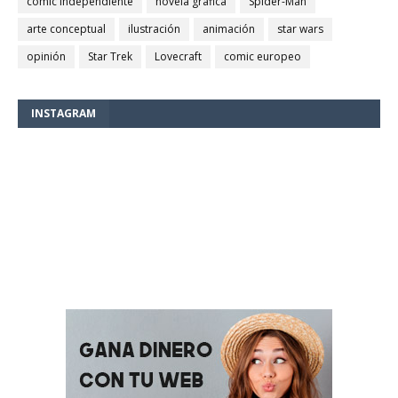
comic independiente
novela gráfica
Spider-Man
arte conceptual
ilustración
animación
star wars
opinión
Star Trek
Lovecraft
comic europeo
INSTAGRAM