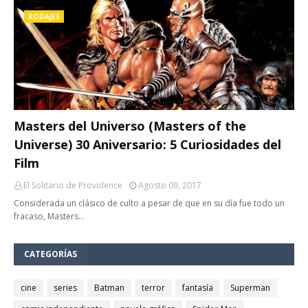
RODAJES
Masters del Universo (Masters of the
Universe) 30 Aniversario: 5 Curiosidades del
Film
El Solitario de Providence
Agosto 09, 2017
Considerada un clásico de culto a pesar de que en su día fue todo un
fracaso, Masters…
CATEGORÍAS
cine
series
Batman
terror
fantasía
Superman