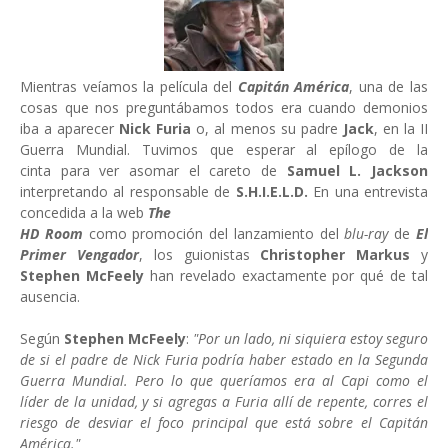
Mientras veíamos la película del
Capitán América
, una de las
cosas que nos preguntábamos todos era cuando demonios
iba a aparecer
Nick Furia
o, al menos su padre
Jack
, en la II
Guerra Mundial. Tuvimos que esperar al epílogo de la
cinta para ver asomar el careto de
Samuel L. Jackson
interpretando al responsable de
S.H.I.E.L.D.
En una entrevista
concedida a la web
The
HD Room
como promoción del lanzamiento del
blu-ray
de
El
Primer Vengador
, los guionistas
Christopher Markus
y
Stephen McFeely
han revelado exactamente por qué de tal
ausencia.
Según
Stephen McFeely
:
"Por un lado, ni siquiera estoy seguro
de si el padre de Nick Furia podría haber estado en la Segunda
Guerra Mundial. Pero lo que queríamos era al Capi como el
líder de la unidad, y si agregas a Furia allí de repente, corres el
riesgo de desviar el foco principal que está sobre el Capitán
América."