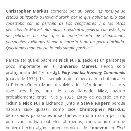
Christopher Markus
comenta por su parte:
"Es más, ya se
estaba utilizando a Howard Stark, por lo que había un hilo que
conectaba con la película de Los Vengadores y a las otras
películas de Marvel. Además, la tendencia general con este tipo
de películas ha sido que la interferencia de demasiados
personajes y villanos tiende a hacerlo todo un poco hinchado.
Queríamos mantenerlo lo más simple posible."
Parece ser que el padre de
Nick Furia
,
Jack
, es un personaje
poco importante en el
Universo Marvel
, siendo sólo
protagonista del #76 de
Sgt. Fury and his Howling Commands
(marzo de 1970). Tras ser piloto de la fuerza aérea británica en
la Primera Guerra Mundial, volvió a los USA donde se casó y
tuvo tres hijos, uno de ellos llamado
Nick
, nacido
probablemente entre 1915 y 1925. Estoy de acuerdo en no
incluir a
Nick Furia
luchando junto a
Steve Rogers
porque
habrían sido quizás, como dice
Christopher Markus
,
demasiados personajes importantes en una misma película,
pero ¿no podrían haberlo, al menos, mencionado o que
hubiera hecho algún cameo como el de
Lobezno
en
First