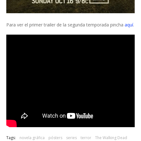
Para ver el primer trailer de la segunda temporada pincha
aquí
.
Tags:
novela gráfica
pósters
series
terror
The Walking Dead