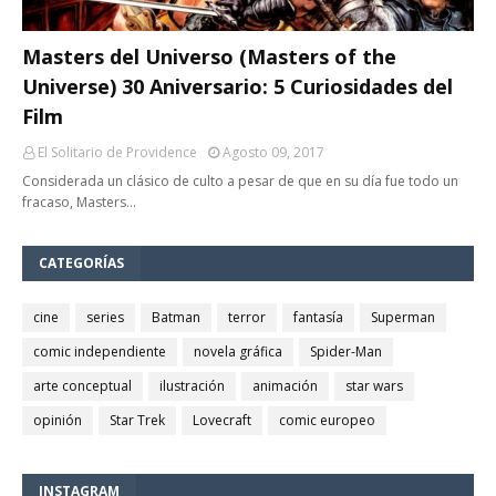
Masters del Universo (Masters of the
Universe) 30 Aniversario: 5 Curiosidades del
Film
El Solitario de Providence
Agosto 09, 2017
Considerada un clásico de culto a pesar de que en su día fue todo un
fracaso, Masters…
CATEGORÍAS
cine
series
Batman
terror
fantasía
Superman
comic independiente
novela gráfica
Spider-Man
arte conceptual
ilustración
animación
star wars
opinión
Star Trek
Lovecraft
comic europeo
INSTAGRAM