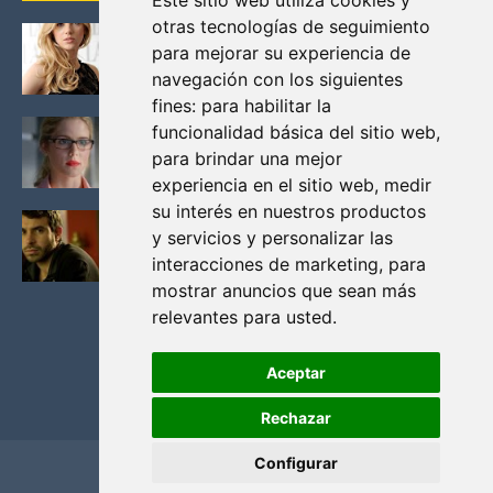
Este sitio web utiliza cookies y
otras tecnologías de seguimiento
KATHERYN WINNICK: LA ACTRIZ MAS GUAPA DE
para mejorar su experiencia de
VIKINGOS
navegación con los siguientes
Junio 14, 2013
fines:
para habilitar la
FELICITY (EMILY BETT RICKARDS), LAS FOTOS
funcionalidad básica del sitio web
,
MAS BONITAS DE LA ALIADA DE ARROW
para brindar una mejor
Noviembre 30, 2013
experiencia en el sitio web
,
medir
su interés en nuestros productos
BLACK MIRROR: TODA TU HISTORIA. EPISODIO 3.
y servicios y personalizar las
LA CRITICA
interacciones de marketing
,
para
Mayo 17, 2012
mostrar anuncios que sean más
relevantes para usted
.
Aceptar
Rechazar
Configurar
Home
Privacidad y cookies
Contacto