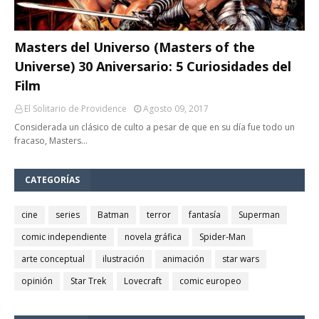
Masters del Universo (Masters of the
Universe) 30 Aniversario: 5 Curiosidades del
Film
El Solitario de Providence
Agosto 09, 2017
Considerada un clásico de culto a pesar de que en su día fue todo un
fracaso, Masters…
CATEGORÍAS
cine
series
Batman
terror
fantasía
Superman
comic independiente
novela gráfica
Spider-Man
arte conceptual
ilustración
animación
star wars
opinión
Star Trek
Lovecraft
comic europeo