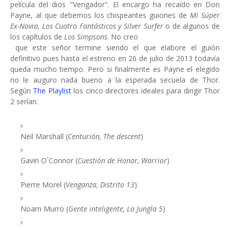
película del dios "Vengador". El encargo ha recaído en Don
Payne, al que debemos los chispeantes guiones de
Mi Súper
Ex-Novia, Los Cuatro Fantásticos y Silver Surfer
o de algunos de
los capítulos de
Los Simpsons
. No creo
que este señor termine siendo el que elabore el guión
definitivo pues hasta el estreno en 26 de julio de 2013 todavía
queda mucho tiempo. Pero si finalmente es Payne el elegido
no le auguro nada bueno a la esperada secuela de Thor.
Según
The Playlist
los cinco directores ideales para dirigir Thor
2 serían:
Neil Marshall (
Centurión, The descent
)
Gavin O´Connor (
Cuestión de Honor, Warrior
)
Pierre Morel (
Venganza, Distrito 13
)
Noam Murro (
Gente inteligente, La Jungla 5
)