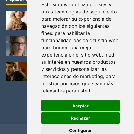
Este sitio web utiliza cookies y
otras tecnologías de seguimiento
KATHERYN WINNICK: LA ACTRIZ MAS GUAPA DE
para mejorar su experiencia de
VIKINGOS
navegación con los siguientes
Junio 14, 2013
fines:
para habilitar la
FELICITY (EMILY BETT RICKARDS), LAS FOTOS
funcionalidad básica del sitio web
,
MAS BONITAS DE LA ALIADA DE ARROW
para brindar una mejor
Noviembre 30, 2013
experiencia en el sitio web
,
medir
su interés en nuestros productos
BLACK MIRROR: TODA TU HISTORIA. EPISODIO 3.
y servicios y personalizar las
LA CRITICA
interacciones de marketing
,
para
Mayo 17, 2012
mostrar anuncios que sean más
relevantes para usted
.
Aceptar
Rechazar
Configurar
Home
Privacidad y cookies
Contacto