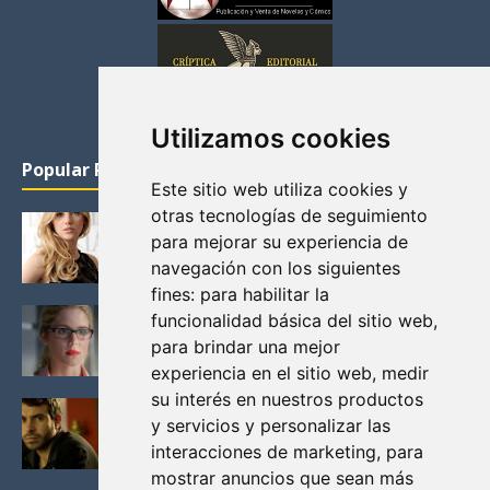
Utilizamos cookies
Popular Posts
Este sitio web utiliza cookies y
otras tecnologías de seguimiento
KATHERYN WINNICK: LA ACTRIZ MAS GUAPA DE
para mejorar su experiencia de
VIKINGOS
navegación con los siguientes
Junio 14, 2013
fines:
para habilitar la
FELICITY (EMILY BETT RICKARDS), LAS FOTOS
funcionalidad básica del sitio web
,
MAS BONITAS DE LA ALIADA DE ARROW
para brindar una mejor
Noviembre 30, 2013
experiencia en el sitio web
,
medir
su interés en nuestros productos
BLACK MIRROR: TODA TU HISTORIA. EPISODIO 3.
y servicios y personalizar las
LA CRITICA
interacciones de marketing
,
para
Mayo 17, 2012
mostrar anuncios que sean más