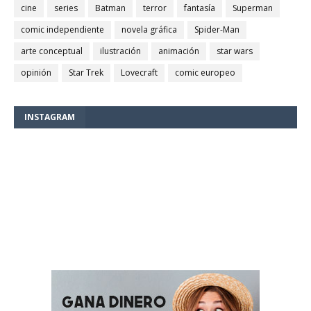
cine
series
Batman
terror
fantasía
Superman
comic independiente
novela gráfica
Spider-Man
arte conceptual
ilustración
animación
star wars
opinión
Star Trek
Lovecraft
comic europeo
INSTAGRAM