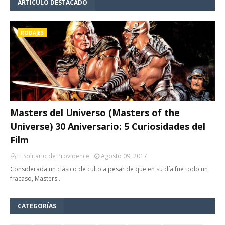
ARTÍCULO DESTACADO
RODAJES
Masters del Universo (Masters of the
Universe) 30 Aniversario: 5 Curiosidades del
Film
El Solitario de Providence
Agosto 09, 2017
Considerada un clásico de culto a pesar de que en su día fue todo un
fracaso, Masters…
CATEGORÍAS