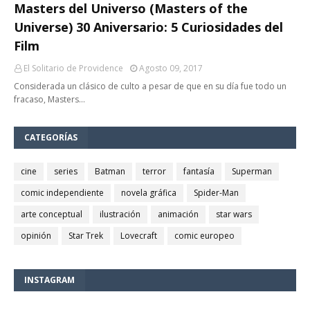
Masters del Universo (Masters of the
Universe) 30 Aniversario: 5 Curiosidades del
Film
El Solitario de Providence
Agosto 09, 2017
Considerada un clásico de culto a pesar de que en su día fue todo un
fracaso, Masters…
CATEGORÍAS
cine
series
Batman
terror
fantasía
Superman
comic independiente
novela gráfica
Spider-Man
arte conceptual
ilustración
animación
star wars
opinión
Star Trek
Lovecraft
comic europeo
INSTAGRAM