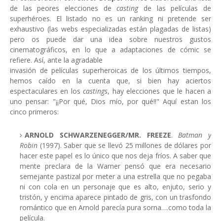
de las peores elecciones de
casting
de las películas de
superhéroes. El listado no es un ranking ni pretende ser
exhaustivo (las webs especializadas están plagadas de listas)
pero os puede dar una idea sobre nuestros gustos
cinematográficos, en lo que a adaptaciones de cómic se
refiere. Así, ante la agradable
invasión de películas superheroicas de los últimos tiempos,
hemos caído en la cuenta que, si bien hay aciertos
espectaculares en los
castings
, hay elecciones que le hacen a
uno pensar: "¡¡Por qué, Dios mío, por qué!!" Aquí estan los
cinco primeros:
ARNOLD SCHWARZENEGGER/
MR. FREEZE
.
Batman y
Robin
(1997). Saber que se llevó 25 millones de dólares por
hacer este papel es lo único que nos deja fríos. A saber que
mente preclara de la Warner pensó que era necesario
semejante pastizal por meter a una estrella que no pegaba
ni con cola en un personaje que es alto, enjuto, serio y
tristón, y encima aparece pintado de gris, con un trasfondo
romántico que en Arnold parecía pura sorna….como toda la
película.