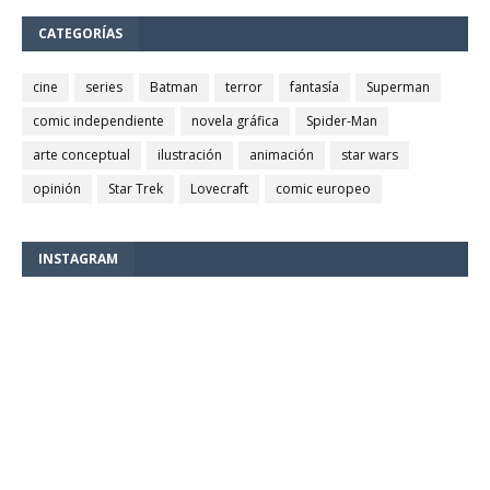
CATEGORÍAS
cine
series
Batman
terror
fantasía
Superman
comic independiente
novela gráfica
Spider-Man
arte conceptual
ilustración
animación
star wars
opinión
Star Trek
Lovecraft
comic europeo
INSTAGRAM