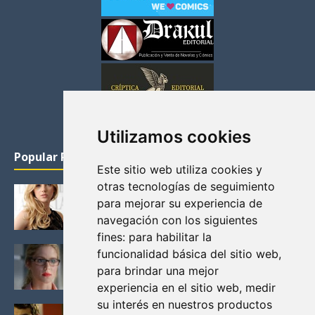
Utilizamos cookies
Popular Posts
Este sitio web utiliza cookies y
otras tecnologías de seguimiento
KATHERYN WINNICK: LA ACTRIZ MAS GUAPA DE
para mejorar su experiencia de
VIKINGOS
navegación con los siguientes
Junio 14, 2013
fines:
para habilitar la
FELICITY (EMILY BETT RICKARDS), LAS FOTOS
funcionalidad básica del sitio web
,
MAS BONITAS DE LA ALIADA DE ARROW
para brindar una mejor
Noviembre 30, 2013
experiencia en el sitio web
,
medir
su interés en nuestros productos
BLACK MIRROR: TODA TU HISTORIA. EPISODIO 3.