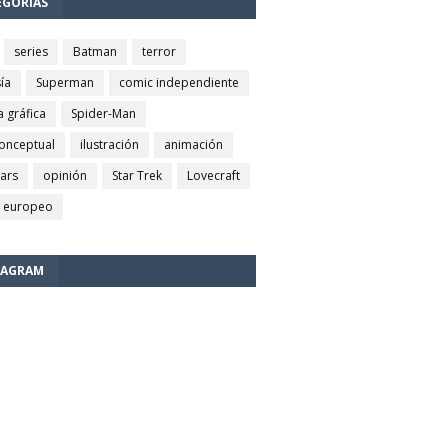
EGORÍAS
series
Batman
terror
ía
Superman
comic independiente
a gráfica
Spider-Man
conceptual
ilustración
animación
wars
opinión
Star Trek
Lovecraft
 europeo
TAGRAM