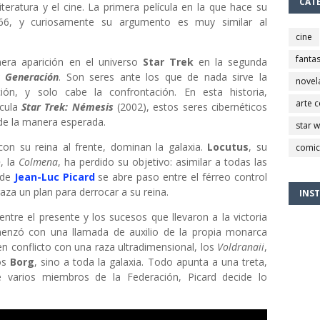
CAT
teratura y el cine. La primera película en la que hace su
966, y curiosamente su argumento es muy similar al
cine
fantas
era aparición en el universo
Star Trek
en la segunda
a Generación
. Son seres ante los que de nada sirve la
novel
ción, y solo cabe la confrontación. En esta historia,
arte 
ícula
Star Trek: Némesis
(2002), estos seres cibernéticos
de la manera esperada.
star 
con su reina al frente, dominan la galaxia.
Locutus
, su
comic
o
, la
Colmena
, ha perdido su objetivo: asimilar a todas las
 de
Jean-Luc Picard
se abre paso entre el férreo control
traza un plan para derrocar a su reina.
INS
ntre el presente y los sucesos que llevaron a la victoria
enzó con una llamada de auxilio de la propia monarca
n conflicto con una raza ultradimensional, los
Voldranaii
,
os
Borg
, sino a toda la galaxia. Todo apunta a una treta,
e varios miembros de la Federación, Picard decide lo