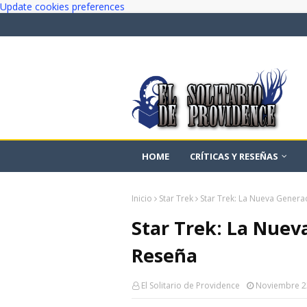
Update cookies preferences
HOME
CRÍTICAS Y RESEÑAS
Inicio
Star Trek
Star Trek: La Nueva Genera
Star Trek: La Nuev
Reseña
El Solitario de Providence
Noviembre 2