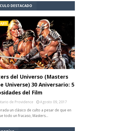
ÍCULO DESTACADO
AJES
ers del Universo (Masters
e Universe) 30 Aniversario: 5
osidades del Film
litario de Providence
Agosto 09, 2017
rada un clásico de culto a pesar de que en
fue todo un fracaso, Masters…