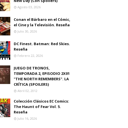
New Day (Con Spoilers)
Agosto 03, 2026
Conan el Bárbaro en el Cómic,
el Cine y la Televisión. Reseña
Julio 30, 2026
DC Finest. Batman: Red Skies.
Reseña
Febrero 22, 2026
JUEGO DE TRONOS,
TEMPORADA 2, EPISODIO 2X01
"THE NORTH REMEMBERS". LA
CRÍTICA (SPOILERS)
Abril 02, 2012
Colección Clásicos EC Comics:
The Haunt of Fear Vol. 5.
Reseña
Julio 16, 2026