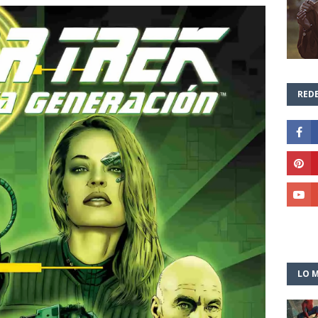
REDE
LO M