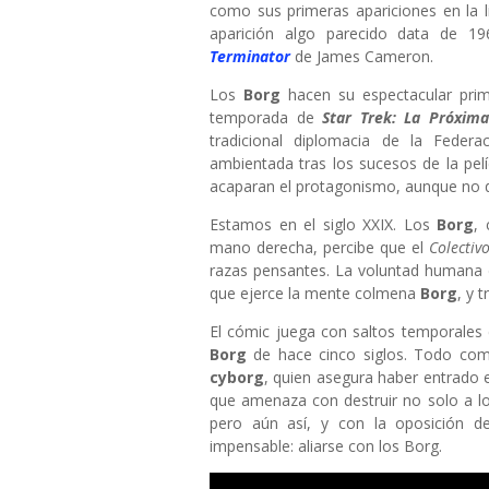
como sus primeras apariciones en la li
aparición algo parecido data de 1
Terminator
de James Cameron.
Los
Borg
hacen su espectacular prim
temporada de
Star Trek: La Próxim
tradicional diplomacia de la Federa
ambientada tras los sucesos de la pel
acaparan el protagonismo, aunque no 
Estamos en el siglo XXIX. Los
Borg
, 
mano derecha, percibe que el
Colectiv
razas pensantes. La voluntad humana
que ejerce la mente colmena
Borg
, y 
El cómic juega con saltos temporales e
Borg
de hace cinco siglos. Todo com
cyborg
, quien asegura haber entrado e
que amenaza con destruir no solo a l
pero aún así, y con la oposición d
impensable: aliarse con los Borg.