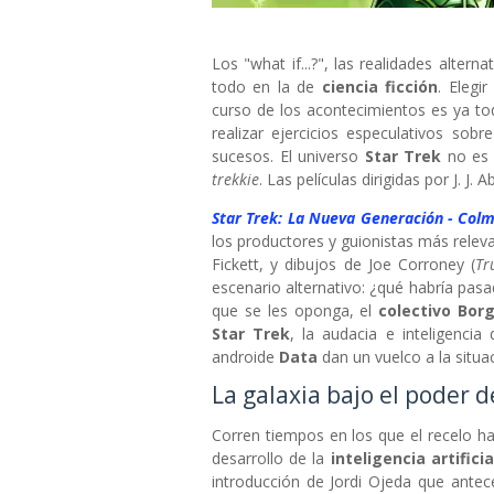
Los "what if...?", las realidades altern
todo en la de
ciencia ficción
. Elegi
curso de los acontecimientos es ya t
realizar ejercicios especulativos so
sucesos. El universo
Star Trek
no es a
trekkie
. Las películas dirigidas por J. J
Star Trek: La Nueva Generación - Col
los productores y guionistas más releva
Fickett, y dibujos de Joe Corroney (
Tr
escenario alternativo: ¿qué habría pasa
que se les oponga, el
colectivo Bor
Star Trek
, la audacia e inteligenc
androide
Data
dan un vuelco a la situ
La galaxia bajo el poder d
Corren tiempos en los que el recelo ha
desarrollo de la
inteligencia artificia
introducción de Jordi Ojeda que antec