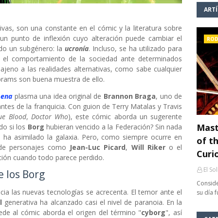
ART
ativas, son una constante en el cómic y la literatura sobre
r un punto de inflexión cuyo alteración puede cambiar el
ROD
odo un subgénero: la
ucronía
. Incluso, se ha utilizado para
bre el comportamiento de la sociedad ante determinados
jeno a las realidades alternativas, como sabe cualquier
. Abrams son buena muestra de ello.
mena
plasma una idea original de
Brannon Braga
, uno de
ntes de la franquicia. Con guion de Terry Matalas y Travis
ue Blood
,
Doctor Who
), este cómic aborda un sugerente
Mast
do si los
Borg
hubieran vencido a la Federación? Sin nada
g
ha asimilado la galaxia. Pero, como siempre ocurre en
of th
ia de personajes como
Jean-Luc Picard
,
Will Riker
o el
Curi
ación cuando todo parece perdido.
El So
e los Borg
Conside
cia las nuevas tecnologías se acrecenta. El temor ante el
su día 
l
generativa ha alcanzado casi el nivel de paranoia. En la
ede al cómic aborda el origen del término "
cyborg
", así