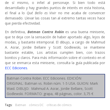
de sí mismo, o infiel al personaje. Si bien todo está
desarrollado y hay grandes puntos de interés en esta historia,
el final a lo
Qué Bello es Vivir
no me acaba de convencer
demasiado. Llevar las cosas tan al extremo tantas veces hace
que pierda efectividad.
En definitiva,
Batman Contra Robin
es una buena miniserie,
que te deja con la sensación de haber aportado algo, lejos de
modas, y bastante intemporal. El dibujo, a cargo de Mahmud
A. Asrar, Jordie Bellaire y Scott Godlewski, se mantiene
bastante estable, Los artistas cumplen bien, con trazos
bonitos y claros. Para más información sobre el contexto en el
que se enmarca esta miniserie, consulta la guía publicada por
ECC Ediciones
.
Batman Contra Robin. ECC Ediciones. EDICIÓN
ORIGINAL: Batman vs. Robin núm. 1-5 USA. GUION: Mark
Waid. DIBUJO: Mahmud A. Asrar, Jordie Bellaire, Scott
Godlewski. FORMATO: grapa, 48 páginas, color. 3,75 €
Tags:
Batman
cómics DC
críticas de cómics