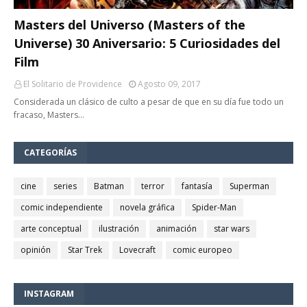
Masters del Universo (Masters of the
Universe) 30 Aniversario: 5 Curiosidades del
Film
El Solitario de Providence
Agosto 09, 2017
Considerada un clásico de culto a pesar de que en su día fue todo un
fracaso, Masters…
CATEGORÍAS
cine
series
Batman
terror
fantasía
Superman
comic independiente
novela gráfica
Spider-Man
arte conceptual
ilustración
animación
star wars
opinión
Star Trek
Lovecraft
comic europeo
INSTAGRAM