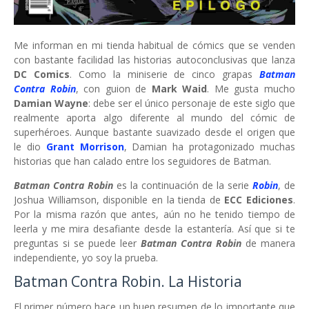
Me informan en mi tienda habitual de cómics que se venden
con bastante facilidad las historias autoconclusivas que lanza
DC Comics
. Como la miniserie de cinco grapas
Batman
Contra Robin
, con guion de
Mark Waid
. Me gusta mucho
Damian Wayne
: debe ser el único personaje de este siglo que
realmente aporta algo diferente al mundo del cómic de
superhéroes. Aunque bastante suavizado desde el origen que
le dio
Grant Morrison
, Damian ha protagonizado muchas
historias que han calado entre los seguidores de Batman.
Batman Contra Robin
es la continuación de la serie
Robin
, de
Joshua Williamson, disponible en la tienda de
ECC Ediciones
.
Por la misma razón que antes, aún no he tenido tiempo de
leerla y me mira desafiante desde la estantería. Así que si te
preguntas si se puede leer
Batman Contra Robin
de manera
independiente, yo soy la prueba.
Batman Contra Robin. La Historia
El primer número hace un buen resumen de lo importante que