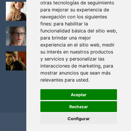
otras tecnologías de seguimiento
KATHERYN WINNICK: LA ACTRIZ MAS GUAPA DE
para mejorar su experiencia de
VIKINGOS
navegación con los siguientes
Junio 14, 2013
fines:
para habilitar la
FELICITY (EMILY BETT RICKARDS), LAS FOTOS
funcionalidad básica del sitio web
,
MAS BONITAS DE LA ALIADA DE ARROW
para brindar una mejor
Noviembre 30, 2013
experiencia en el sitio web
,
medir
su interés en nuestros productos
BLACK MIRROR: TODA TU HISTORIA. EPISODIO 3.
y servicios y personalizar las
LA CRITICA
interacciones de marketing
,
para
Mayo 17, 2012
mostrar anuncios que sean más
relevantes para usted
.
Aceptar
Rechazar
Configurar
Home
Privacidad y cookies
Contacto
Copyright ©
2026
El Solitario de Providence