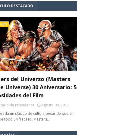
ÍCULO DESTACADO
AJES
ers del Universo (Masters
e Universe) 30 Aniversario: 5
osidades del Film
litario de Providence
Agosto 09, 2017
rada un clásico de culto a pesar de que en
fue todo un fracaso, Masters…