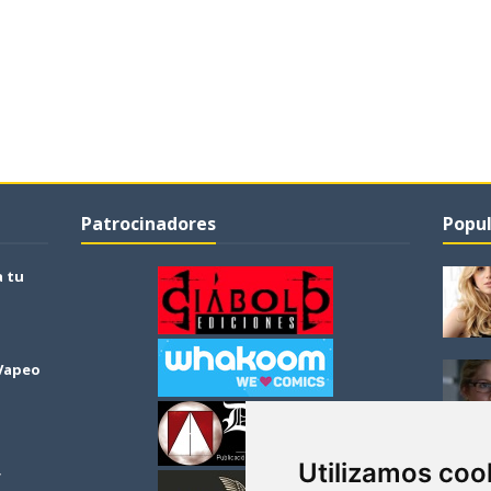
Patrocinadores
Popul
a tu
 Vapeo
Utilizamos coo
r