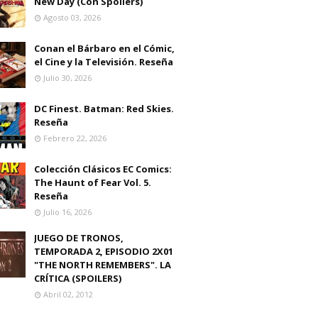
New Day (Con Spoilers)
Agosto 03, 2026
Conan el Bárbaro en el Cómic,
el Cine y la Televisión. Reseña
Julio 30, 2026
DC Finest. Batman: Red Skies.
Reseña
Febrero 22, 2026
Colección Clásicos EC Comics:
The Haunt of Fear Vol. 5.
Reseña
Julio 16, 2026
JUEGO DE TRONOS,
TEMPORADA 2, EPISODIO 2X01
"THE NORTH REMEMBERS". LA
CRÍTICA (SPOILERS)
Abril 02, 2012