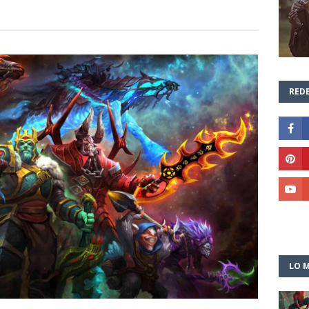
REDE
LO M