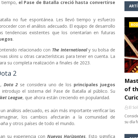
mo tiempo,
el Pase de Batalla creció hasta convertirse
ART
atalla no fue espontánea. Les llevó tiempo y esfuerzo
ROD
 proceder con el análisis adecuado. El equipo de desarrollo
as tendencias existentes que los orientarían en futuras
juegos
.
ontenido relacionado con
The International
y su bolsa de
uevas
skins
u otras características para tener en cuenta. La
ra su completa realización a finales de 2023.
Dota 2
Mast
a
,
Dota 2
se considera uno de los
principales juegos
of th
 introdujo el sistema del Pase de Batalla al público. Su
Curi
ket League
, que ahora están creciendo en popularidad.
El So
a un análisis adecuado, es aún más importante verificar las
Conside
 imaginar, los cambios afectarán a la comunidad de
su día 
paña y otros países de todo el mundo.
úan su experiencia con
Nuevos Horizontes
. Esto significa