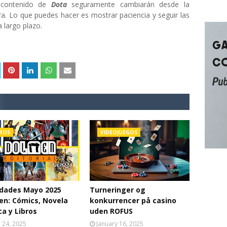
e contenido de
Dota
seguramente cambiarán desde la
ra. Lo que puedes hacer es mostrar paciencia y seguir las
 largo plazo.
BROS
VIDEOJUEGOS
dades Mayo 2025
Turneringer og
n: Cómics, Novela
konkurrencer på casino
ca y Libros
uden ROFUS
l 24, 2025
January 16, 2025