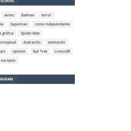
EGORÍAS
series
Batman
terror
ía
Superman
comic independiente
a gráfica
Spider-Man
conceptual
ilustración
animación
wars
opinión
Star Trek
Lovecraft
 europeo
TAGRAM