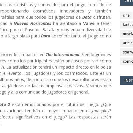
CAT
 características y contenido para el juego, ofrecido de
proporcionando cosméticos innovadores y también
cine
rsátiles para que todos los jugadores de
Dota
disfruten.
nidad a
Nuevos Horizontes
ha alentado a
Valve
a tener
fantas
ico para el Pase de Batalla y más en una diversidad de
novel
no a largo plazo para
Dota
se refiere tanto al juego como
arte 
star 
conocer los impactos en
The International
. Siendo grandes
ores como los participantes están ansiosos por ver cómo
comic
e
TI
. La actualización tendrá un impacto directo en la bolsa
n el evento, los jugadores y los cosméticos. Este es un
ltimos años, dejando claro que los desarrolladores están
INS
 y alejándose de las recompensas masivas. Veamos qué
juego y a la comunidad de jugadores en general.
ota 2
están emocionados por el futuro del juego. ¿Qué
tualizaciones tendrán el mayor impacto en el
gameplay
?
ectos significativos en el juego? Las respuestas serán
.