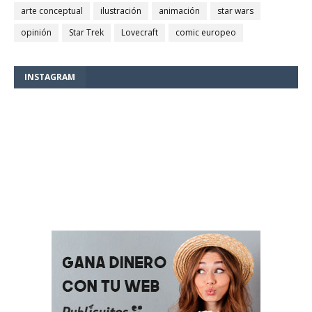
arte conceptual
ilustración
animación
star wars
opinión
Star Trek
Lovecraft
comic europeo
INSTAGRAM