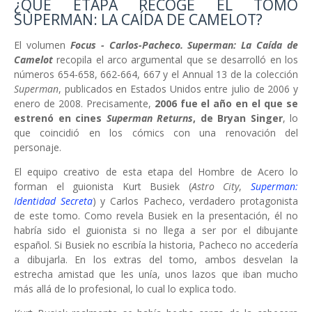
¿QUÉ ETAPA RECOGE EL TOMO
SUPERMAN: LA CAÍDA DE CAMELOT?
El volumen
Focus - Carlos-Pacheco. Superman: La Caída de
Camelot
recopila el arco argumental que se desarrolló en los
números 654-658, 662-664, 667 y el Annual 13 de la colección
Superman
, publicados en Estados Unidos entre julio de 2006 y
enero de 2008. Precisamente,
2006 fue el año en el que se
estrenó en cines
Superman Returns
, de Bryan Singer
, lo
que coincidió en los cómics con una renovación del
personaje.
El equipo creativo de esta etapa del Hombre de Acero lo
forman el guionista Kurt Busiek (
Astro City
,
Superman:
Identidad Secreta
) y Carlos Pacheco, verdadero protagonista
de este tomo. Como revela Busiek en la presentación, él no
habría sido el guionista si no llega a ser por el dibujante
español. Si Busiek no escribía la historia, Pacheco no accedería
a dibujarla. En los extras del tomo, ambos desvelan la
estrecha amistad que les unía, unos lazos que iban mucho
más allá de lo profesional, lo cual lo explica todo.