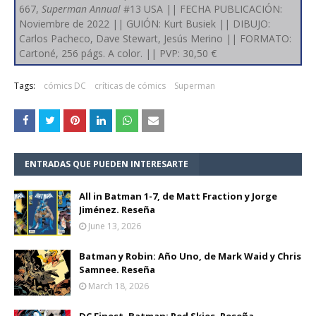
667,
Superman Annual
#13 USA || FECHA PUBLICACIÓN:
Noviembre de 2022 || GUIÓN: Kurt Busiek || DIBUJO:
Carlos Pacheco, Dave Stewart, Jesús Merino || FORMATO:
Cartoné, 256 págs. A color. || PVP: 30,50 €
Tags:
cómics DC
críticas de cómics
Superman
ENTRADAS QUE PUEDEN INTERESARTE
All in Batman 1-7, de Matt Fraction y Jorge
Jiménez. Reseña
June 13, 2026
Batman y Robin: Año Uno, de Mark Waid y Chris
Samnee. Reseña
March 18, 2026
DC Finest. Batman: Red Skies. Reseña