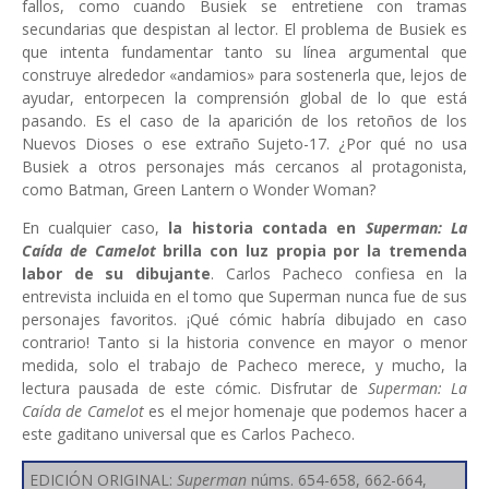
fallos, como cuando Busiek se entretiene con tramas
secundarias que despistan al lector. El problema de Busiek es
que intenta fundamentar tanto su línea argumental que
construye alrededor «andamios» para sostenerla que, lejos de
ayudar, entorpecen la comprensión global de lo que está
pasando. Es el caso de la aparición de los retoños de los
Nuevos Dioses o ese extraño Sujeto-17. ¿Por qué no usa
Busiek a otros personajes más cercanos al protagonista,
como Batman, Green Lantern o Wonder Woman?
En cualquier caso,
la historia contada en
Superman:
La
Caída de Camelot
brilla con luz propia por la tremenda
labor de su dibujante
. Carlos Pacheco confiesa en la
entrevista incluida en el tomo que Superman nunca fue de sus
personajes favoritos. ¡Qué cómic habría dibujado en caso
contrario! Tanto si la historia convence en mayor o menor
medida, solo el trabajo de Pacheco merece, y mucho, la
lectura pausada de este cómic. Disfrutar de
Superman: La
Caída de Camelot
es el mejor homenaje que podemos hacer a
este gaditano universal que es Carlos Pacheco.
EDICIÓN ORIGINAL:
Superman
núms. 654-658, 662-664,