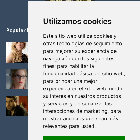
Utilizamos cookies
Popular Posts
Este sitio web utiliza cookies y
otras tecnologías de seguimiento
KATHERYN WINNICK: LA ACTRIZ MAS GUAPA DE
para mejorar su experiencia de
VIKINGOS
navegación con los siguientes
Junio 14, 2013
fines:
para habilitar la
FELICITY (EMILY BETT RICKARDS), LAS FOTOS
funcionalidad básica del sitio web
,
MAS BONITAS DE LA ALIADA DE ARROW
para brindar una mejor
Noviembre 30, 2013
experiencia en el sitio web
,
medir
su interés en nuestros productos
BLACK MIRROR: TODA TU HISTORIA. EPISODIO 3.
y servicios y personalizar las
LA CRITICA
interacciones de marketing
,
para
Mayo 17, 2012
mostrar anuncios que sean más
relevantes para usted
.