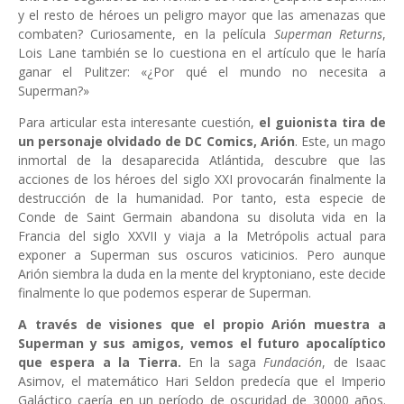
y el resto de héroes un peligro mayor que las amenazas que
combaten? Curiosamente, en la película
Superman Returns
,
Lois Lane también se lo cuestiona en el artículo que le haría
ganar el Pulitzer: «¿Por qué el mundo no necesita a
Superman?»
Para articular esta interesante cuestión,
el guionista tira de
un personaje olvidado de DC Comics, Arión
. Este, un mago
inmortal de la desaparecida Atlántida, descubre que las
acciones de los héroes del siglo XXI provocarán finalmente la
destrucción de la humanidad. Por tanto, esta especie de
Conde de Saint Germain abandona su disoluta vida en la
Francia del siglo XXVII y viaja a la Metrópolis actual para
exponer a Superman sus oscuros vaticinios. Pero aunque
Arión siembra la duda en la mente del kryptoniano, este decide
finalmente lo que podemos esperar de Superman.
A través de visiones que el propio Arión muestra a
Superman y sus amigos, vemos el futuro apocalíptico
que espera a la Tierra.
En la saga
Fundación
, de Isaac
Asimov, el matemático Hari Seldon predecía que el Imperio
Galáctico caería en un período de oscuridad de 30000 años.