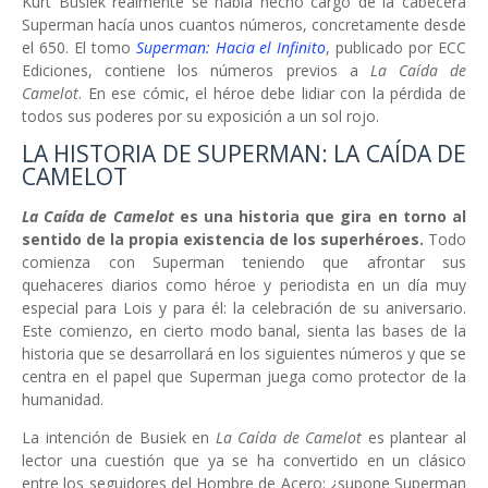
Kurt Busiek realmente se había hecho cargo de la cabecera
Superman hacía unos cuantos números, concretamente desde
el 650. El tomo
Superman: Hacia el Infinito
, publicado por ECC
Ediciones, contiene los números previos a
La Caída de
Camelot
. En ese cómic, el héroe debe lidiar con la pérdida de
todos sus poderes por su exposición a un sol rojo.
LA HISTORIA DE SUPERMAN: LA CAÍDA DE
CAMELOT
La Caída de Camelot
es una historia que gira en torno al
sentido de la propia existencia de los superhéroes.
Todo
comienza con Superman teniendo que afrontar sus
quehaceres diarios como héroe y periodista en un día muy
especial para Lois y para él: la celebración de su aniversario.
Este comienzo, en cierto modo banal, sienta las bases de la
historia que se desarrollará en los siguientes números y que se
centra en el papel que Superman juega como protector de la
humanidad.
La intención de Busiek en
La Caída de Camelot
es plantear al
lector una cuestión que ya se ha convertido en un clásico
entre los seguidores del Hombre de Acero: ¿supone Superman