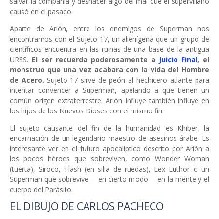
salvar la compañía y deshacer algo del mal que el supervillano
causó en el pasado.
Aparte de Arión, entre los enemigos de Superman nos
encontramos con el Sujeto-17, un alienígena que un grupo de
científicos encuentra en las ruinas de una base de la antigua
URSS.
El ser recuerda poderosamente a
Juicio Final
, el
monstruo que una vez acabara con la vida del Hombre
de Acero.
Sujeto-17 sirve de peón al hechicero atlante para
intentar convencer a Superman, apelando a que tienen un
común origen extraterrestre. Arión influye también influye en
los hijos de los Nuevos Dioses con el mismo fin.
El sujeto causante del fin de la humanidad es Khiber, la
encarnación de un legendario maestro de asesinos árabe. Es
interesante ver en el futuro apocalíptico descrito por Arión a
los pocos héroes que sobreviven, como Wonder Woman
(tuerta), Siroco, Flash (en silla de ruedas), Lex Luthor o un
Superman que sobrevive —en cierto modo— en la mente y el
cuerpo del Parásito.
EL DIBUJO DE CARLOS PACHECO