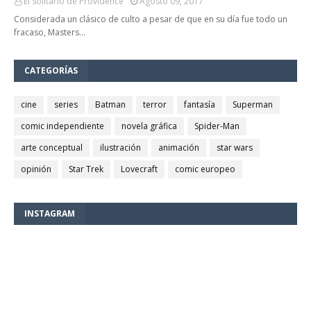
El Solitario de Providence
Agosto 09, 2017
Considerada un clásico de culto a pesar de que en su día fue todo un
fracaso, Masters…
CATEGORÍAS
cine
series
Batman
terror
fantasía
Superman
comic independiente
novela gráfica
Spider-Man
arte conceptual
ilustración
animación
star wars
opinión
Star Trek
Lovecraft
comic europeo
INSTAGRAM