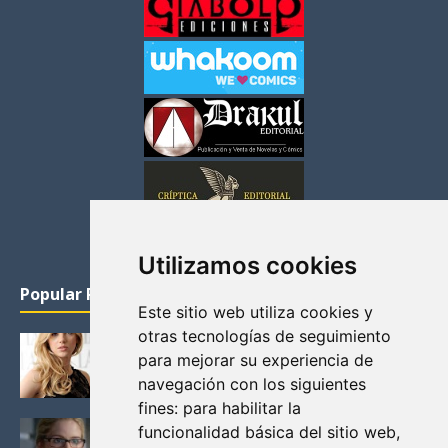
Utilizamos cookies
Popular Posts
Este sitio web utiliza cookies y
otras tecnologías de seguimiento
KATHERYN WINNICK: LA ACTRIZ MAS GUAPA DE
para mejorar su experiencia de
VIKINGOS
navegación con los siguientes
Junio 14, 2013
fines:
para habilitar la
FELICITY (EMILY BETT RICKARDS), LAS FOTOS
funcionalidad básica del sitio web
,
MAS BONITAS DE LA ALIADA DE ARROW