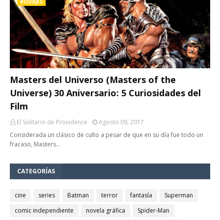
RODAJES
Masters del Universo (Masters of the
Universe) 30 Aniversario: 5 Curiosidades del
Film
El Solitario de Providence
Agosto 09, 2017
Considerada un clásico de culto a pesar de que en su día fue todo un
fracaso, Masters…
CATEGORÍAS
cine
series
Batman
terror
fantasía
Superman
comic independiente
novela gráfica
Spider-Man