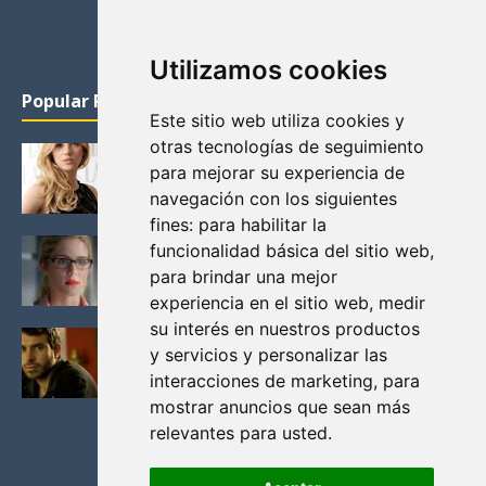
Utilizamos cookies
Popular Posts
Este sitio web utiliza cookies y
otras tecnologías de seguimiento
KATHERYN WINNICK: LA ACTRIZ MAS GUAPA DE
para mejorar su experiencia de
VIKINGOS
navegación con los siguientes
Junio 14, 2013
fines:
para habilitar la
FELICITY (EMILY BETT RICKARDS), LAS FOTOS
funcionalidad básica del sitio web
,
MAS BONITAS DE LA ALIADA DE ARROW
para brindar una mejor
Noviembre 30, 2013
experiencia en el sitio web
,
medir
su interés en nuestros productos
BLACK MIRROR: TODA TU HISTORIA. EPISODIO 3.
y servicios y personalizar las
LA CRITICA
interacciones de marketing
,
para
Mayo 17, 2012
mostrar anuncios que sean más
relevantes para usted
.