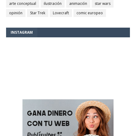
arte conceptual
ilustración
animación
star wars
opinión
Star Trek
Lovecraft
comic europeo
INSTAGRAM