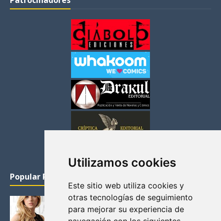
Patrocinadores
Utilizamos cookies
Popular Posts
Este sitio web utiliza cookies y
otras tecnologías de seguimiento
KATHERYN WINNICK: LA ACTRIZ MAS GUAPA DE
para mejorar su experiencia de
VIKINGOS
Junio 14, 2013