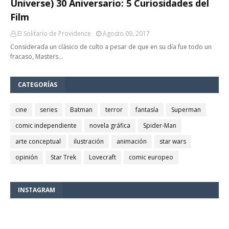
Universe) 30 Aniversario: 5 Curiosidades del
Film
El Solitario de Providence
Agosto 09, 2017
Considerada un clásico de culto a pesar de que en su día fue todo un
fracaso, Masters…
CATEGORÍAS
cine
series
Batman
terror
fantasía
Superman
comic independiente
novela gráfica
Spider-Man
arte conceptual
ilustración
animación
star wars
opinión
Star Trek
Lovecraft
comic europeo
INSTAGRAM