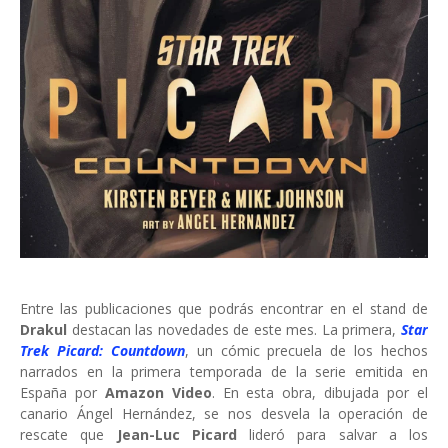
Entre las publicaciones que podrás encontrar en el stand de
Drakul
destacan las novedades de este mes. La primera,
Star
Trek Picard: Countdown
, un cómic precuela de los hechos
narrados en la primera temporada de la serie emitida en
España por
Amazon Video
. En esta obra, dibujada por el
canario Ángel Hernández, se nos desvela la operación de
rescate que
Jean-Luc Picard
lideró para salvar a los