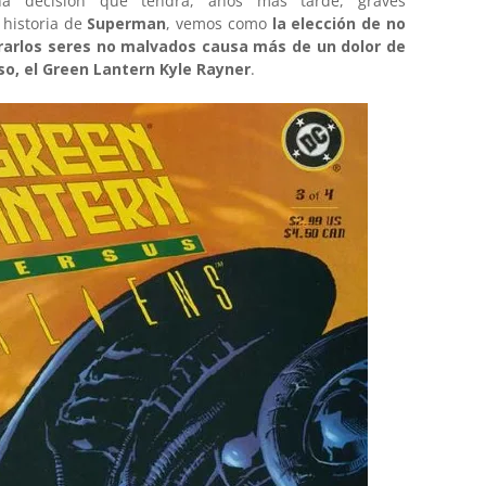
na decisión que tendrá, años más tarde, graves
 historia de
Superman
, vemos como
la elección de no
erarlos seres no malvados causa más de un dolor de
so, el Green Lantern Kyle Rayner
.