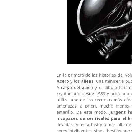
En la primera de las historias del v
Acero
y los
aliens
, una miniserie pu
A cargo del guion y el dibujo tene
kryptoniano desde 1989 y profundo c
utiliza uno de los recursos más efe
amenazas, a priori, mucho menos p
amarillo. De este modo,
Jurgens h
incapaces de ser rivales para el k
llevadas en esta historia más allá d
seres inteligentes, sino a bestias que