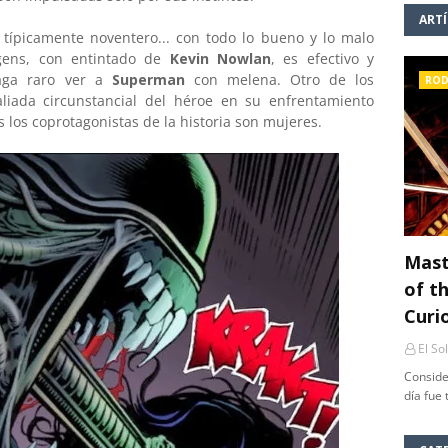
ART
típicamente noventero... con todo lo bueno y lo malo
rgens, con entintado de
Kevin Nowlan
, es efectivo y
aga raro ver a
Superman
con melena. Otro de los
ROD
aliada circunstancial del héroe en su enfrentamiento
os los coprotagonistas de la historia son mujeres.
Mast
of th
Curi
El So
Conside
día fue