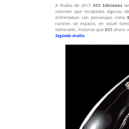
A finales de 2017,
ECC Ediciones
la
volumen que recopilaba algunas de
enfrentaban con personajes como
razones de espacio, en aquel tom
editoriales, historias que
ECC
ahora r
Segundo Asalto
.