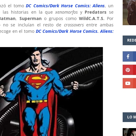
nzó el tomo
DC Comics/Dark Horse Comics: Aliens
, un
 las historias en la que
xenomorfos
y
Predators
se
Batman
,
Superman
o grupos como
WildC.A.T.S.
Por
o no se incluían el resto de
crossovers
entre ambas
ecoge en el tomo
DC Comics/Dark Horse Comics. Aliens:
REDE
LO M