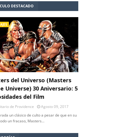
ÍCULO DESTACADO
AJES
ers del Universo (Masters
e Universe) 30 Aniversario: 5
osidades del Film
litario de Providence
Agosto 09, 2017
rada un clásico de culto a pesar de que en su
 todo un fracaso, Masters…