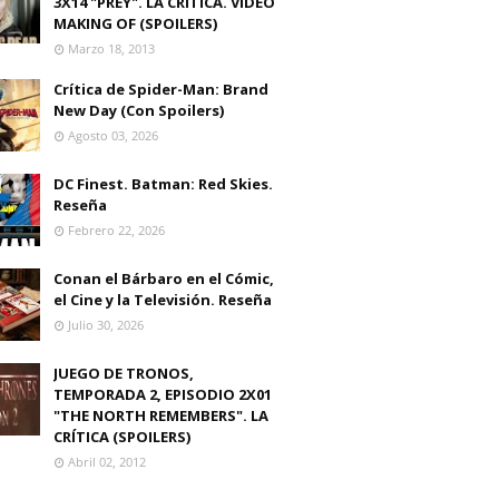
3X14 "PREY". LA CRITICA. VIDEO
MAKING OF (SPOILERS)
Marzo 18, 2013
Crítica de Spider-Man: Brand
New Day (Con Spoilers)
Agosto 03, 2026
DC Finest. Batman: Red Skies.
Reseña
Febrero 22, 2026
Conan el Bárbaro en el Cómic,
el Cine y la Televisión. Reseña
Julio 30, 2026
JUEGO DE TRONOS,
TEMPORADA 2, EPISODIO 2X01
"THE NORTH REMEMBERS". LA
CRÍTICA (SPOILERS)
Abril 02, 2012