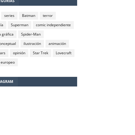
EGORÍAS
series
Batman
terror
ía
Superman
comic independiente
 gráfica
Spider-Man
conceptual
ilustración
animación
wars
opinión
Star Trek
Lovecraft
 europeo
TAGRAM