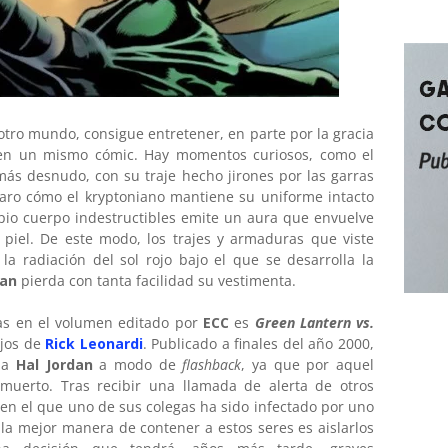
 otro mundo, consigue entretener, en parte por la gracia
en un mismo cómic. Hay momentos curiosos, como el
más desnudo, con su traje hecho jirones por las garras
laro cómo el kryptoniano mantiene su uniforme intacto
pio cuerpo indestructibles emite un aura que envuelve
 piel. De este modo, los trajes y armaduras que viste
 la radiación del sol rojo bajo el que se desarrolla la
man
pierda con tanta facilidad su vestimenta.
das en el volumen editado por
ECC
es
Green Lantern vs.
jos de
Rick Leonardi
. Publicado a finales del año 2000,
s a
Hal Jordan
a modo de
flashback
, ya que por aquel
muerto. Tras recibir una llamada de alerta de otros
 en el que uno de sus colegas ha sido infectado por uno
 la mejor manera de contener a estos seres es aislarlos