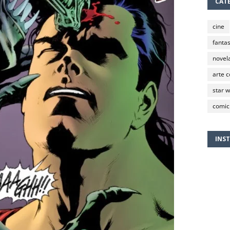
CAT
cine
fantas
novela
arte 
star 
comic
INS