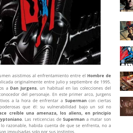
olumen asistimos al enfrentamiento entre el
Hombre de
blicada originalmente entre julio y septiembre de 1995.
mos a
Dan Jurgens
, un habitual en las colecciones del
onocedor del personaje. En este primer arco, Jurgens
ctivos a la hora de enfrentar a
Superman
con ciertas
oderosas que él: su vulnerabilidad bajo un sol no
ace creíble una amenaza, los aliens, en principio
ryptoniano
. Las reticencias de
Superman
a matar son
e lo razonable, habida cuenta de que se enfrenta, no a
 son impulsadas solo por sus instintos.