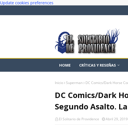
Update cookies preferences
HOME
CRÍTICAS Y RESEÑAS
Inicio
Superman
DC Comics/Dark Horse Comi
DC Comics/Dark Hor
Segundo Asalto. La 
El Solitario de Providence
Abril 29, 2019