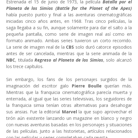
Estrenada el 15 de junio de 1973, la película
Batalla por el
Planeta de los Simios (Battle for the Planet of the Apes)
había puesto punto y final a las aventuras cinematográficas
iniciadas cinco años antes, en 1968. Tras cinco películas, la
saga llegaba a su fin, aunque solamente para dar el salto a la
pequeña pantalla, como serie de imagen real así como en
formato animado. Ambas series tuvieron un corto recorrido.
La serie de imagen real de la
CBS
solo duró catorce episodios
antes de ser cancelada, mientras que la serie animada de la
NBC
, titulada
Regreso al Planeta de los Simios
, solo alcanzó
los trece capítulos.
Sin embargo, los fans de los personajes surgidos de la
imaginación del escritor galo
Pierre Boulle
querían más.
Mientras que la franquicia cinematográfica parecía muerta y
enterrada, al igual que las series televisivas, los seguidores de
la franquicia simia tenían otras alternativas para desahogar
sus ansias. Fue la editorial
Marvel
la que supo aprovechar el
tirón aún existente lanzando un magazine en blanco y negro
con nuevas aventuras basadas en los personajes y situaciones
de las películas. Junto a las historietas, artículos relacionados
con las películas y series completaban cada revista.