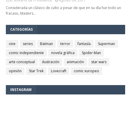
El Solitario de Providence
Agosto 09, 2017
Considerada un clásico de culto a pesar de que en su día fue todo un
fracaso, Masters…
CATEGORÍAS
cine
series
Batman
terror
fantasía
Superman
comic independiente
novela gráfica
Spider-Man
arte conceptual
ilustración
animación
star wars
opinión
Star Trek
Lovecraft
comic europeo
INSTAGRAM