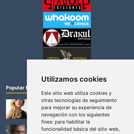
Utilizamos cookies
Popular Posts
Este sitio web utiliza cookies y
otras tecnologías de seguimiento
KATHERYN WINNICK: LA ACTRIZ MAS GUAPA DE
para mejorar su experiencia de
VIKINGOS
navegación con los siguientes
Junio 14, 2013
fines:
para habilitar la
FELICITY (EMILY BETT RICKARDS), LAS FOTOS
funcionalidad básica del sitio web
,
MAS BONITAS DE LA ALIADA DE ARROW