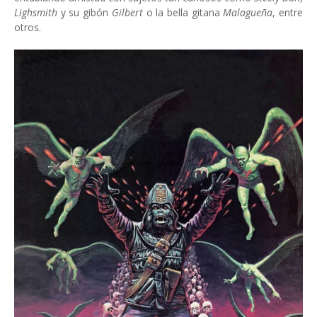
Lighsmith
y su gibón
Gilbert
o la bella gitana
Malagueña
, entre
otros.