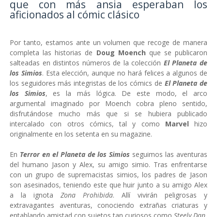
que con más ansia esperaban los
aficionados al cómic clásico
Por tanto, estamos ante un volumen que recoge de manera
completa las historias de
Doug Moench
que se publicaron
salteadas en distintos números de la colección
El Planeta de
los Simios
. Esta elección, aunque no hará felices a algunos de
los seguidores más integristas de los cómics de
El Planeta de
los Simios
, es la más lógica. De este modo, el arco
argumental imaginado por Moench cobra pleno sentido,
disfrutándose mucho más que si se hubiera publicado
intercalado con otros cómics, tal y como
Marvel
hizo
originalmente en los setenta en su magazine.
En
Terror en el Planeta de los Simios
seguimos las aventuras
del humano Jason y Alex, su amigo simio. Tras enfrentarse
con un grupo de supremacistas simios, los padres de Jason
son asesinados, teniendo este que huir junto a su amigo Alex
a la ignota
Zona Prohibida
. Allí vivirán peligrosas y
extravagantes aventuras, conociendo extrañas criaturas y
entablando amistad con sujetos tan curiosos como
Steely Dan
,