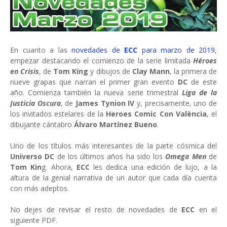
En cuanto a las
novedades de
ECC
para marzo de 2019
,
empezar destacando el comienzo de la serie limitada
Héroes
en Crisis
, de
Tom King
y dibujos de
Clay Mann
, la primera de
nueve grapas que narran el primer gran evento
DC
de este
año. Comienza también la nueva serie trimestral
Liga de la
Justicia Oscura
, de
James Tynion IV
y, precisamente, uno de
los invitados estelares de la
Heroes Comic Con València
, el
dibujante cántabro
Álvaro Martínez Bueno
.
Uno de los títulos más interesantes de la parte cósmica del
Universo DC
de los últimos años ha sido los
Omega Men
de
Tom Kin
g. Ahora,
ECC
les dedica una edición de lujo, a la
altura de la genial narrativa de un autor que cada día cuenta
con más adeptos.
No dejes de revisar el resto de novedades de
ECC
en el
siguiente PDF.