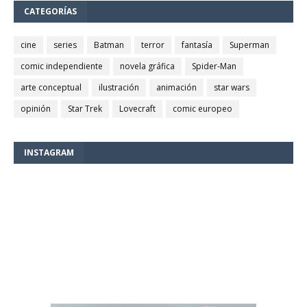
CATEGORÍAS
cine
series
Batman
terror
fantasía
Superman
comic independiente
novela gráfica
Spider-Man
arte conceptual
ilustración
animación
star wars
opinión
Star Trek
Lovecraft
comic europeo
INSTAGRAM