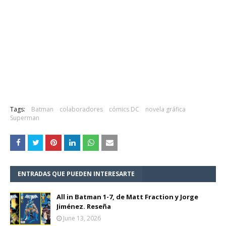
Tags:
Batman
colaboradores
cómics DC
novela gráfica
Superman
ENTRADAS QUE PUEDEN INTERESARTE
All in Batman 1-7, de Matt Fraction y Jorge
Jiménez. Reseña
June 13, 2026