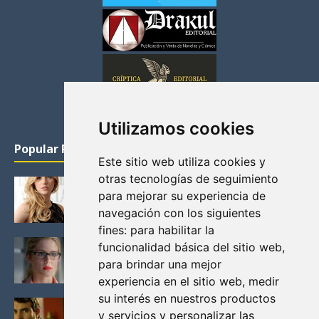
Utilizamos cookies
Popular Posts
Este sitio web utiliza cookies y
otras tecnologías de seguimiento
KATHERYN WINNICK: LA ACTRIZ MAS GUAPA DE
para mejorar su experiencia de
VIKINGOS
navegación con los siguientes
Junio 14, 2013
fines:
para habilitar la
FELICITY (EMILY BETT RICKARDS), LAS FOTOS
funcionalidad básica del sitio web
,
MAS BONITAS DE LA ALIADA DE ARROW
para brindar una mejor
Noviembre 30, 2013
experiencia en el sitio web
,
medir
su interés en nuestros productos
BLACK MIRROR: TODA TU HISTORIA. EPISODIO 3.
y servicios y personalizar las
LA CRITICA