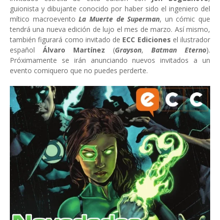
guionista y dibujante conocido por haber sido el ingeniero del
mítico macroevento
La Muerte de Superman
, un cómic que
tendrá una nueva edición de lujo el mes de marzo. Así mismo,
también figurará como invitado de
ECC Ediciones
el ilustrador
español
Álvaro Martínez
(
Grayson
,
Batman Eterno
).
Próximamente se irán anunciando nuevos invitados a un
evento comiquero que no puedes perderte.