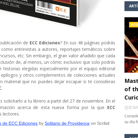
ART
ROD
publicación de
ECC Ediciones
? En sus 48 páginas podrás
, como entrevistas a autores, reportajes temáticos sobre
oncursos, etc. Sin embargo, el gran valor añadido que cada
nclusión de, al menos, un cómic exclusivo que solo podrás
e historias elegidas especialmente por el equipo editorial
, epílogos y otros complementos de colecciones actuales
Mast
n material que no puedes dejar escapar si te consideras
C
.
of th
Curi
 solicitarlo a tu librero a partir del 27 de noviembre. En el
ormación acerca de esta nueva forma por la que
ECC
El So
 lectores.
Conside
su día 
s de ECC Ediciones
by
Solitario de Providence
on Scribd