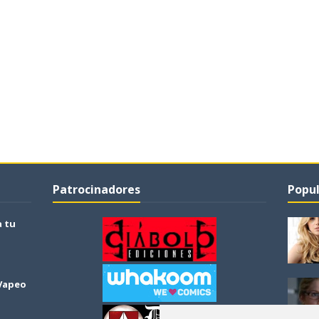
Patrocinadores
Popul
a tu
 Vapeo