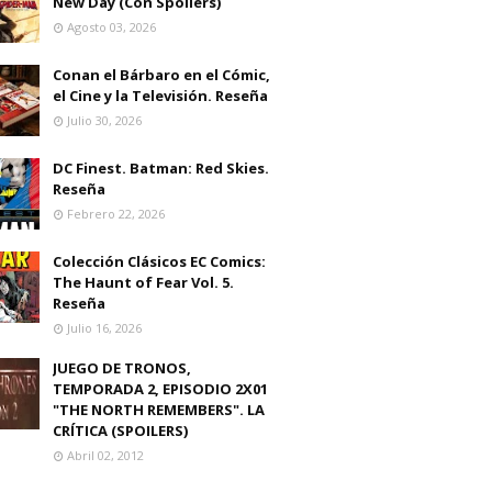
New Day (Con Spoilers)
Agosto 03, 2026
Conan el Bárbaro en el Cómic,
el Cine y la Televisión. Reseña
Julio 30, 2026
DC Finest. Batman: Red Skies.
Reseña
Febrero 22, 2026
Colección Clásicos EC Comics:
The Haunt of Fear Vol. 5.
Reseña
Julio 16, 2026
JUEGO DE TRONOS,
TEMPORADA 2, EPISODIO 2X01
"THE NORTH REMEMBERS". LA
CRÍTICA (SPOILERS)
Abril 02, 2012