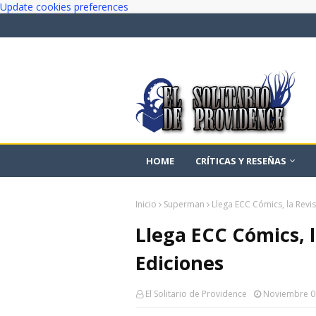
Update cookies preferences
HOME
CRÍTICAS Y RESEÑAS
Inicio
Superman
Llega ECC Cómics, la Revi
Llega ECC Cómics, 
Ediciones
El Solitario de Providence
Noviembre 0