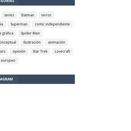
EGORÍAS
series
Batman
terror
ía
Superman
comic independiente
a gráfica
Spider-Man
conceptual
ilustración
animación
wars
opinión
Star Trek
Lovecraft
 europeo
TAGRAM