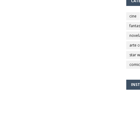
CAT
cine
fantas
novel
arte 
star 
comic
INS