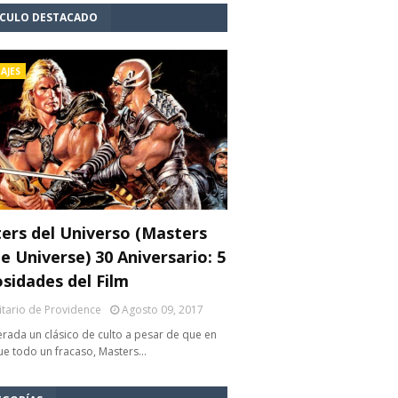
ÍCULO DESTACADO
AJES
ers del Universo (Masters
e Universe) 30 Aniversario: 5
osidades del Film
litario de Providence
Agosto 09, 2017
rada un clásico de culto a pesar de que en
fue todo un fracaso, Masters…