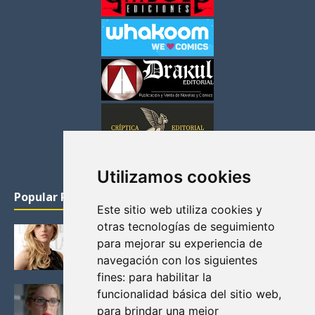
Utilizamos cookies
Popular Posts
Este sitio web utiliza cookies y
otras tecnologías de seguimiento
KATHERYN WINNICK: LA ACTRIZ MAS GUAPA DE
para mejorar su experiencia de
VIKINGOS
navegación con los siguientes
Junio 14, 2013
fines:
para habilitar la
FELICITY (EMILY BETT RICKARDS), LAS FOTOS
funcionalidad básica del sitio web
,
MAS BONITAS DE LA ALIADA DE ARROW
para brindar una mejor