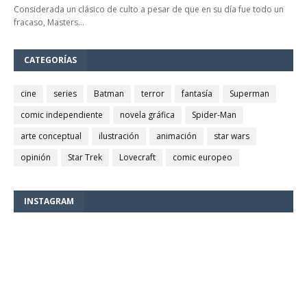
Considerada un clásico de culto a pesar de que en su día fue todo un
fracaso, Masters…
CATEGORÍAS
cine
series
Batman
terror
fantasía
Superman
comic independiente
novela gráfica
Spider-Man
arte conceptual
ilustración
animación
star wars
opinión
Star Trek
Lovecraft
comic europeo
INSTAGRAM