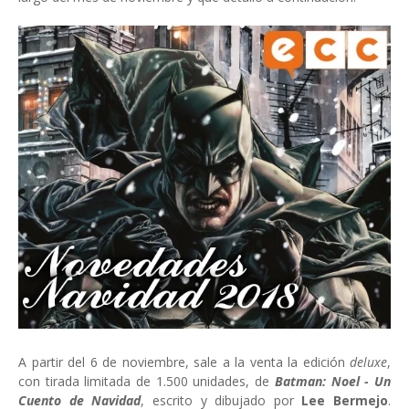
A partir del 6 de noviembre, sale a la venta la edición
deluxe
,
con tirada limitada de 1.500 unidades, de
Batman: Noel - Un
Cuento de Navidad
, escrito y dibujado por
Lee Bermejo
.