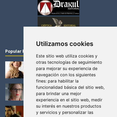
Utilizamos cookies
Popular Posts
Este sitio web utiliza cookies y
otras tecnologías de seguimiento
KATHERYN WINNICK: LA ACTRIZ MAS GUAPA DE
para mejorar su experiencia de
VIKINGOS
navegación con los siguientes
Junio 14, 2013
fines:
para habilitar la
FELICITY (EMILY BETT RICKARDS), LAS FOTOS
funcionalidad básica del sitio web
,
MAS BONITAS DE LA ALIADA DE ARROW
para brindar una mejor
Noviembre 30, 2013
experiencia en el sitio web
,
medir
su interés en nuestros productos
BLACK MIRROR: TODA TU HISTORIA. EPISODIO 3.
y servicios y personalizar las
LA CRITICA