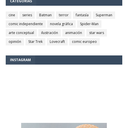
CATEGORÍAS
cine
series
Batman
terror
fantasía
Superman
comic independiente
novela gráfica
Spider-Man
arte conceptual
ilustración
animación
star wars
opinión
Star Trek
Lovecraft
comic europeo
INSTAGRAM