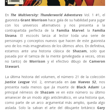
En
The Multiversity: Thunderworld Adventures
Vol. 1 #1, el
guionista
Grant Morrison
hace gala de su habilidad para jugar
con los universos alternativos y nos presenta a la
contrapartida perfecta de la
Familia Marvel
: la
Familia
Sivana
. El escocés lanza al lector toda una serie de
personajes y conceptos nuevos que hacen de este guionista
uno de los más imaginativos de los últimos años. En definitiva,
estamos ante una historia clásica de
Shazam
, solo que
pasada por el tamiza de la mente (privilegiada a veces, otras
no tanto) de
Morrison
y el efectivo dibujo de
Cameron
Stewart
.
La última historia del volumen, el número 21 de la colección
Justice League
Vol. 2, enmarcada en
Los Nuevos 52
, nos
presenta nada menos que ¡la muerte de
Black Adam
! La
principal némesis de
Shazam
ve en este número su último
amanecer de un modo algo anticlimático, en una historia que,
como parte de un arco argumental más amplio, queda algo
aislada. Solo la salvan el arte del dibujante británico
Gary