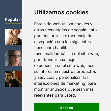
Utilizamos cookies
Popular Posts
Este sitio web utiliza cookies y
otras tecnologías de seguimiento
KATHERYN WINNICK: LA ACTRIZ MAS GUAPA DE
para mejorar su experiencia de
VIKINGOS
navegación con los siguientes
Junio 14, 2013
fines:
para habilitar la
FELICITY (EMILY BETT RICKARDS), LAS FOTOS
funcionalidad básica del sitio web
,
MAS BONITAS DE LA ALIADA DE ARROW
para brindar una mejor
Noviembre 30, 2013
experiencia en el sitio web
,
medir
su interés en nuestros productos
BLACK MIRROR: TODA TU HISTORIA. EPISODIO 3.
y servicios y personalizar las
LA CRITICA
interacciones de marketing
,
para
Mayo 17, 2012
mostrar anuncios que sean más
relevantes para usted
.
Aceptar