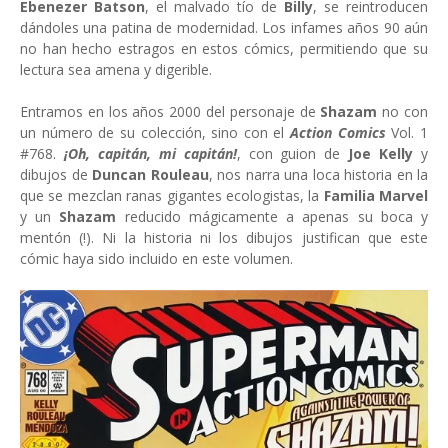
Ebenezer Batson
, el malvado tío de
Billy
, se reintroducen
dándoles una patina de modernidad. Los infames años 90 aún
no han hecho estragos en estos cómics, permitiendo que su
lectura sea amena y digerible.
Entramos en los años 2000 del personaje de
Shazam
no con
un número de su colección, sino con el
Action Comics
Vol. 1
#768.
¡Oh, capitán, mi capitán!
, con guion de
Joe Kelly
y
dibujos de
Duncan Rouleau
, nos narra una loca historia en la
que se mezclan ranas gigantes ecologistas, la
Familia Marvel
y un
Shazam
reducido mágicamente a apenas su boca y
mentón (!). Ni la historia ni los dibujos justifican que este
cómic haya sido incluido en este volumen.