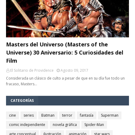
Masters del Universo (Masters of the
Universe) 30 Aniversario: 5 Curiosidades del
Film
El Solitario de Providence
Agosto 09, 2017
Considerada un clásico de culto a pesar de que en su día fue todo un
fracaso, Masters…
CATEGORÍAS
cine
series
Batman
terror
fantasía
Superman
comic independiente
novela gráfica
Spider-Man
arte conceptual
ilustración
animación
star wars