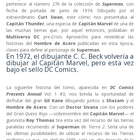
pertenece al número 276 de la colección de
Superman
, con
fecha de portada de junio de 1974. Dibujado por el
extraordinario
Curt Swan
, este cómic nos presentaba al
Capitán Thunder
, una especia de
Capitán Marvel
de una de
las muchas tierras que, por aquel entonces, poblaban el
Multiverso DC
pre-Crisis
. Aprovecho para reivindicar las
historias del
Hombre de Acero
publicadas en esta época,
claves para definir al personaje de
Superman
.
En 1972, el dibujante C. C. Beck volvería a
dibujar al Capitán Marvel, pero esta vez
bajo el sello DC Comics.
La siguiente historia del tomo, aparecida en
DC Comics
Presents Annual
Vol. 1 #3, nos brinda la oportunidad de
disfrutar del gran
Gil Kane
dibujando juntos a
Shazam
y el
Hombre de Acero
. Con un
Doctor Sivana
con los poderes
del
Gran Queso Rojo
—sobrenombre del
Capitán Marvel
— el
guionista
Roy Thomas
tira esta vez del recurso de las tierras
paralelas recurriendo al
Superman
de
Tierra 2
. Sería una de
las últimas posibilidades de utilizar el recurso de las Tierras
múltiples ya que, en abril de 1985, solo un año después de la