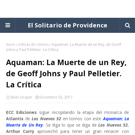
El Solitario de Providence
Inicio
críticas de cómics
Aquaman: La Muerte de un Rey, de Geoff
Johns y Paul Pelletier. La Crítica
Aquaman: La Muerte de un Rey,
de Geoff Johns y Paul Pelletier.
La Crítica
Silver Draper
Diciembre 02, 2017
ECC Ediciones
sigue recopilando la etapa del monarca de
Atlantis
de
Los Nuevos 52
en tomos con este
Aquaman:
La
Muerte de Un Rey
.
Se diga lo que se diga de
Los Nuevos 52
,
Arthur Curry
aprovechó para tener un gran renacer con