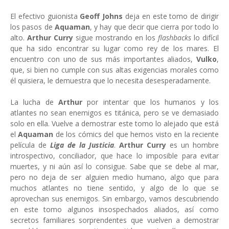
El efectivo guionista
Geoff Johns
deja en este tomo de dirigir
los pasos de
Aquaman
, y hay que decir que cierra por todo lo
alto.
Arthur Curry
sigue mostrando en los
flashbacks
lo difícil
que ha sido encontrar su lugar como rey de los mares. El
encuentro con uno de sus más importantes aliados,
Vulko
,
que, si bien no cumple con sus altas exigencias morales como
él quisiera, le demuestra que lo necesita desesperadamente.
La lucha de
Arthur
por intentar que los humanos y los
atlantes no sean enemigos es titánica, pero se ve demasiado
solo en ella. Vuelve a demostrar este tomo lo alejado que está
el
Aquaman
de los cómics del que hemos visto en la reciente
película de
Liga de la Justicia
.
Arthur Curry
es un hombre
introspectivo, conciliador, que hace lo imposible para evitar
muertes, y ni aún así lo consigue. Sabe que se debe al mar,
pero no deja de ser alguien medio humano, algo que para
muchos atlantes no tiene sentido, y algo de lo que se
aprovechan sus enemigos. Sin embargo, vamos descubriendo
en este tomo algunos insospechados aliados, así como
secretos familiares sorprendentes que vuelven a demostrar