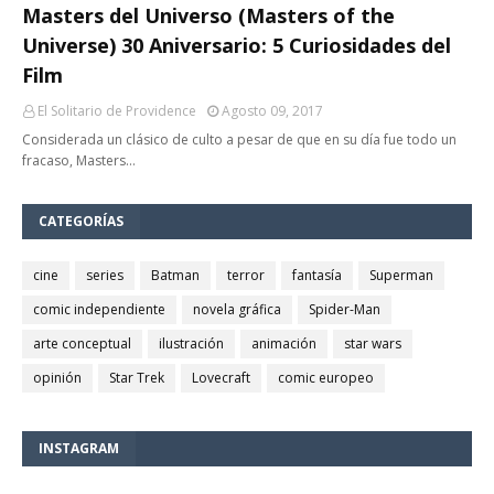
Masters del Universo (Masters of the
Universe) 30 Aniversario: 5 Curiosidades del
Film
El Solitario de Providence
Agosto 09, 2017
Considerada un clásico de culto a pesar de que en su día fue todo un
fracaso, Masters…
CATEGORÍAS
cine
series
Batman
terror
fantasía
Superman
comic independiente
novela gráfica
Spider-Man
arte conceptual
ilustración
animación
star wars
opinión
Star Trek
Lovecraft
comic europeo
INSTAGRAM