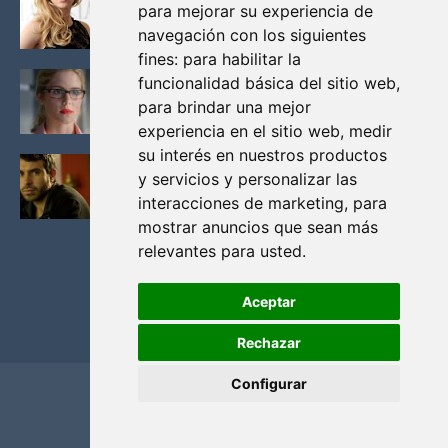
para mejorar su experiencia de
VIKINGOS
navegación con los siguientes
Junio 14, 2013
fines:
para habilitar la
FELICITY (EMILY BETT RICKARDS), LAS FOTOS
funcionalidad básica del sitio web
,
MAS BONITAS DE LA ALIADA DE ARROW
para brindar una mejor
Noviembre 30, 2013
experiencia en el sitio web
,
medir
su interés en nuestros productos
BLACK MIRROR: TODA TU HISTORIA. EPISODIO 3.
y servicios y personalizar las
LA CRITICA
interacciones de marketing
,
para
Mayo 17, 2012
mostrar anuncios que sean más
relevantes para usted
.
Aceptar
Rechazar
Configurar
Home
Privacidad y cookies
Contacto
Copyright ©
2026
El Solitario de Providence