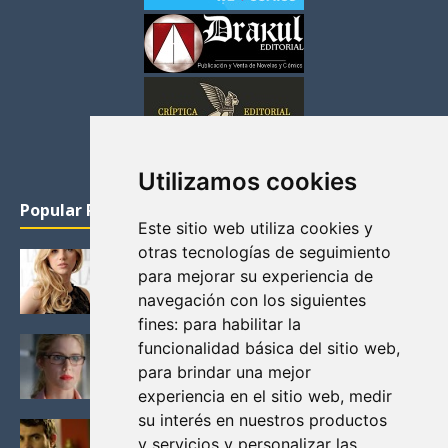
Utilizamos cookies
Popular Posts
Este sitio web utiliza cookies y
otras tecnologías de seguimiento
KATHERYN WINNICK: LA ACTRIZ MAS GUAPA DE
para mejorar su experiencia de
VIKINGOS
navegación con los siguientes
Junio 14, 2013
fines:
para habilitar la
FELICITY (EMILY BETT RICKARDS), LAS FOTOS
funcionalidad básica del sitio web
,
MAS BONITAS DE LA ALIADA DE ARROW
para brindar una mejor
Noviembre 30, 2013
experiencia en el sitio web
,
medir
su interés en nuestros productos
BLACK MIRROR: TODA TU HISTORIA. EPISODIO 3.
y servicios y personalizar las
LA CRITICA