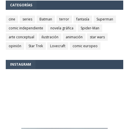
CATEGORÍAS
cine
series
Batman
terror
fantasía
Superman
comic independiente
novela gráfica
Spider-Man
arte conceptual
ilustración
animación
star wars
opinión
Star Trek
Lovecraft
comic europeo
INSTAGRAM