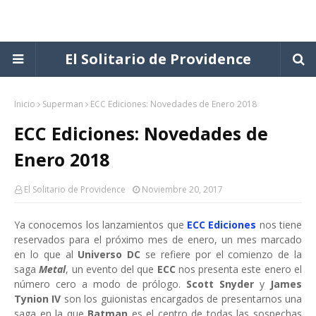
El Solitario de Providence
Inicio
Superman
ECC Ediciones: Novedades de Enero 2018
ECC Ediciones: Novedades de
Enero 2018
El Solitario de Providence
Noviembre 20, 2017
Ya conocemos los lanzamientos que
ECC Ediciones
nos tiene
reservados para el próximo mes de enero, un mes marcado
en lo que al
Universo DC
se refiere por el comienzo de la
saga
Metal
, un evento del que
ECC
nos presenta este enero el
número cero a modo de prólogo.
Scott Snyder
y
James
Tynion IV
son los guionistas encargados de presentarnos una
saga en la que
Batman
es el centro de todas las sospechas