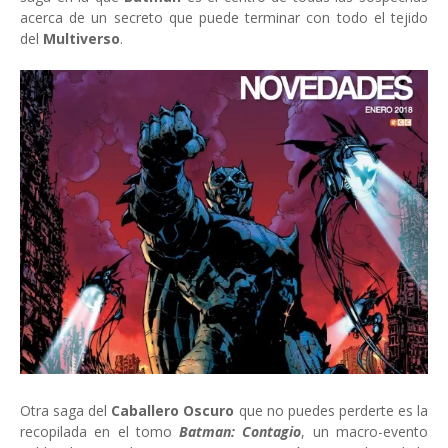
acerca de un secreto que puede terminar con todo el tejido
del
Multiverso
.
Otra saga del
Caballero Oscuro
que no puedes perderte es la
recopilada en el tomo
Batman: Contagio
, un macro-evento