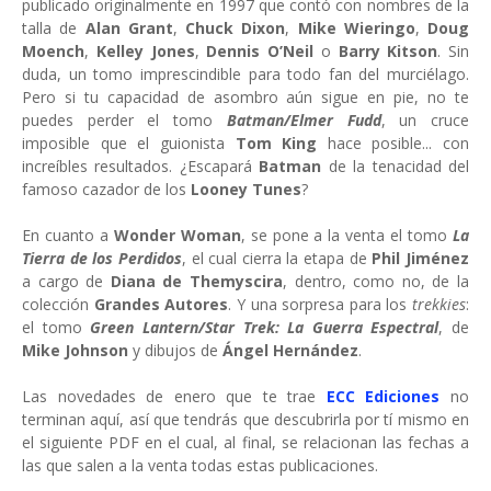
publicado originalmente en 1997 que contó con nombres de la
talla de
Alan Grant
,
Chuck Dixon
,
Mike Wieringo
,
Doug
Moench
,
Kelley Jones
,
Dennis O’Neil
o
Barry Kitson
. Sin
duda, un tomo imprescindible para todo fan del murciélago.
Pero si tu capacidad de asombro aún sigue en pie, no te
puedes perder el tomo
Batman/Elmer Fudd
, un cruce
imposible que el guionista
Tom King
hace posible... con
increíbles resultados. ¿Escapará
Batman
de la tenacidad del
famoso cazador de los
Looney Tunes
?
En cuanto a
Wonder Woman
, se pone a la venta el tomo
La
Tierra de los Perdidos
, el cual cierra la etapa de
Phil Jiménez
a cargo de
Diana de Themyscira
, dentro, como no, de la
colección
Grandes Autores
. Y una sorpresa para los
trekkies
:
el tomo
Green Lantern/Star Trek: La Guerra Espectral
, de
Mike Johnson
y dibujos de
Ángel Hernández
.
Las novedades de enero que te trae
ECC Ediciones
no
terminan aquí, así que tendrás que descubrirla por tí mismo en
el siguiente PDF en el cual, al final, se relacionan las fechas a
las que salen a la venta todas estas publicaciones.