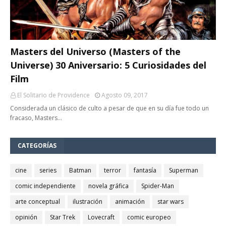
Masters del Universo (Masters of the
Universe) 30 Aniversario: 5 Curiosidades del
Film
El Solitario de Providence
Agosto 09, 2017
Considerada un clásico de culto a pesar de que en su día fue todo un
fracaso, Masters…
CATEGORÍAS
cine
series
Batman
terror
fantasía
Superman
comic independiente
novela gráfica
Spider-Man
arte conceptual
ilustración
animación
star wars
opinión
Star Trek
Lovecraft
comic europeo