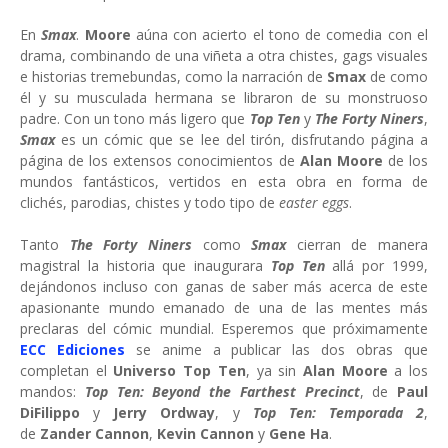
En
Smax
.
Moore
aúna con acierto el tono de comedia con el
drama, combinando de una viñeta a otra chistes, gags visuales
e historias tremebundas, como la narración de
Smax
de como
él y su musculada hermana se libraron de su monstruoso
padre. Con un tono más ligero que
Top Ten
y
The Forty Niners
,
Smax
es un cómic que se lee del tirón, disfrutando página a
página de los extensos conocimientos de
Alan Moore
de los
mundos fantásticos, vertidos en esta obra en forma de
clichés, parodias, chistes y todo tipo de
easter eggs
.
Tanto
The Forty Niners
como
Smax
cierran de manera
magistral la historia que inaugurara
Top Ten
allá por 1999,
dejándonos incluso con ganas de saber más acerca de este
apasionante mundo emanado de una de las mentes más
preclaras del cómic mundial. Esperemos que próximamente
ECC Ediciones
se anime a publicar las dos obras que
completan el
Universo Top Ten
, ya sin
Alan Moore
a los
mandos:
Top Ten: Beyond the Farthest Precinct
, de
Paul
DiFilippo
y
Jerry Ordway
, y
Top Ten: Temporada 2
,
de
Zander Cannon
,
Kevin Cannon
y
Gene Ha
.