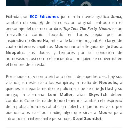
Editada por
ECC Ediciones
junto a la novela gráfica
Smax
,
también un
spin-off
de la colección original centrado en el
personaje del mismo nombre,
Top Ten: The Forty Niners
es un
maravilloso cómic dibujado en tonos sepia por un
inspiradísimo
Gene Ha
, artista de la serie original. A lo largo de
cuatro intensos capítulos
Moore
narra la llegada de
Jetlad
a
Neopolis
, sus dudas y temores por su condición de
homosexual, así como el encuentro con quien se convertirá en
el hombre de su vida.
Por supuesto, y como en todo cómic de superhéroes, hay sus
villanos, en este caso los vampiros, la mafia de
Neopolis
, a
quienes el departamento de policía al que se une
Jetlad
y su
amiga, la alemana
Leni Muller
, alias
Skywitch
deben
combatir. Como tema de fondo tenemos también el desprecio
de la población a los robots, un colectivo que no es visto por
buenos ojos casi por nadie, algo que sirve a
Moore
para
introducir un interesante personaje,
SteelGauntlet
.