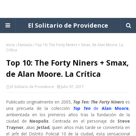
El Solitario de Providence
Inicio
fantasía
Top 10: The Forty Niners + Smax, de Alan Moore. La
Crítica
Top 10: The Forty Niners + Smax,
de Alan Moore. La Crítica
El Solitario de Providence
Julio 07, 2017
Publicado originalmente en 2005,
Top Ten: The Forty Niners
es
una precuela de la colección
Top Ten
de
Alan Moore
,
ambientada en los primeros años tras la fundación de la
ciudad de
Neopolis
. Centrada en el personaje de
Steve
Traynor
, alias
Jetlad
, quien años más tarde se convertiría en
el jefe del Distrito Policial 10 de la ciudad, esta sensacional