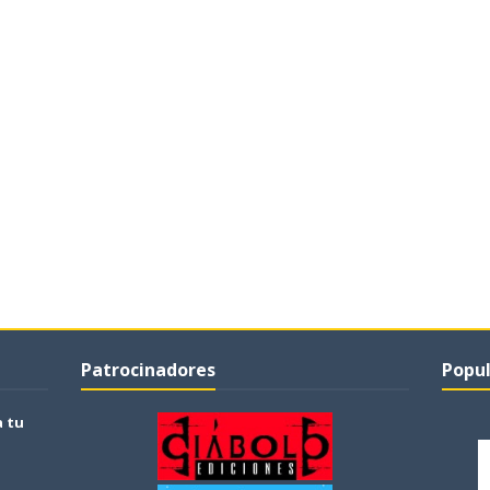
Patrocinadores
Popul
a tu