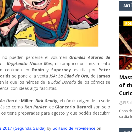
ART
ROD
o
no pueden perderse el volumen
Grandes Autores de
n - Kryptonita Nunca Más
, ni tampoco un lanzamiento
ión centrada en
Robin
y
Superboy
escrita por
Peter
orlds
se pone a la venta
JSA: La Edad de Oro
, de
James
Mast
 en la que los héroes de la
Edad Dorada
de los cómics se
of th
tal con ideas algo fascistas.
Curi
Año Uno
de
Miller
,
Dirk Gently
, el cómic origen de la serie
El So
 clásico como
Ken Parker
, de
Giancarlo Berardi
son solo
Conside
 os tiene preparadas para agosto y que podéis descubrir
su día 
e 2017 (Segunda Salida)
by
Solitario de Providence
on