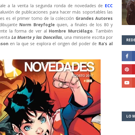
 sale a la venta la segunda ronda de novedades de
ECC
luvión de publicaciones para hacer más soportables las
des es el primer tomo de la colección
Grandes Autores
 dibujante
Norm Breyfogle
quien, a finales de los 80 y
mente la forma de ver al
Hombre Murciélago
. También
 venta
La Muerte y las Doncellas
, una miniserie escrita por
REDE
nson
en la que se explora el origen del poder de
Ra’s al
LO M