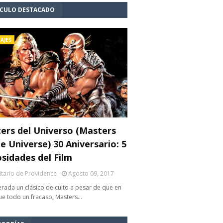
ÍCULO DESTACADO
AJES
ers del Universo (Masters
e Universe) 30 Aniversario: 5
osidades del Film
litario de Providence
Agosto 09, 2017
rada un clásico de culto a pesar de que en
fue todo un fracaso, Masters…