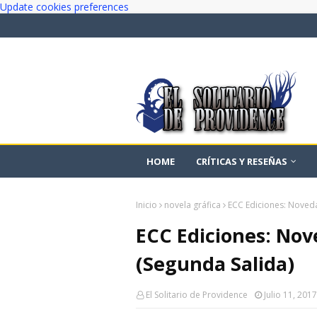
Update cookies preferences
HOME
CRÍTICAS Y RESEÑAS
Inicio
novela gráfica
ECC Ediciones: Noved
ECC Ediciones: Nov
(Segunda Salida)
El Solitario de Providence
Julio 11, 2017