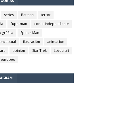
EGORÍAS
series
Batman
terror
ía
Superman
comic independiente
a gráfica
Spider-Man
conceptual
ilustración
animación
wars
opinión
Star Trek
Lovecraft
 europeo
TAGRAM