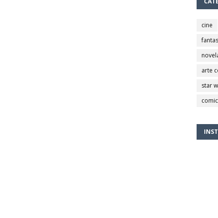
CAT
cine
fantas
novel
arte 
star 
comic
INS