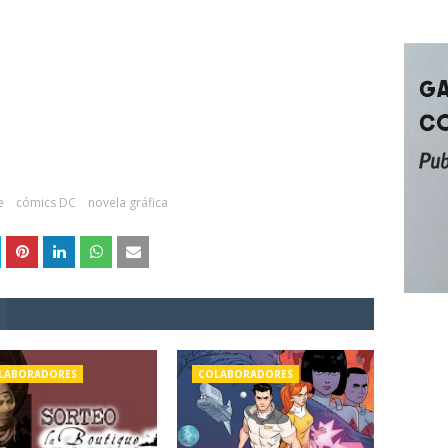
e
cómics DC
novela gráfica
LABORADORES
COLABORADORES