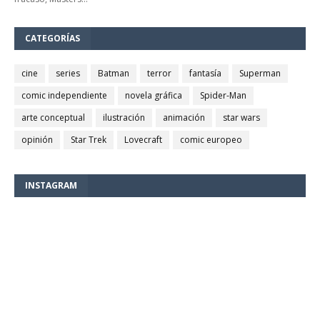
CATEGORÍAS
cine
series
Batman
terror
fantasía
Superman
comic independiente
novela gráfica
Spider-Man
arte conceptual
ilustración
animación
star wars
opinión
Star Trek
Lovecraft
comic europeo
INSTAGRAM