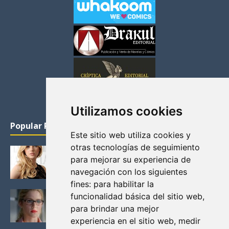
Utilizamos cookies
Popular Posts
Este sitio web utiliza cookies y
otras tecnologías de seguimiento
KATHERYN WINNICK: LA ACTRIZ MAS GUAPA DE
para mejorar su experiencia de
VIKINGOS
navegación con los siguientes
Junio 14, 2013
fines:
para habilitar la
FELICITY (EMILY BETT RICKARDS), LAS FOTOS
funcionalidad básica del sitio web
,
MAS BONITAS DE LA ALIADA DE ARROW
para brindar una mejor
Noviembre 30, 2013
experiencia en el sitio web
,
medir