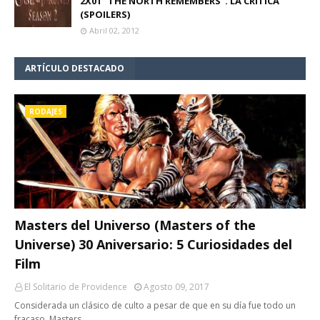
2X01 "THE NORTH REMEMBERS". LA CRÍTICA
(SPOILERS)
Abril 02, 2012
ARTÍCULO DESTACADO
RODAJES
Masters del Universo (Masters of the
Universe) 30 Aniversario: 5 Curiosidades del
Film
El Solitario de Providence
Agosto 09, 2017
Considerada un clásico de culto a pesar de que en su día fue todo un
fracaso, Masters…