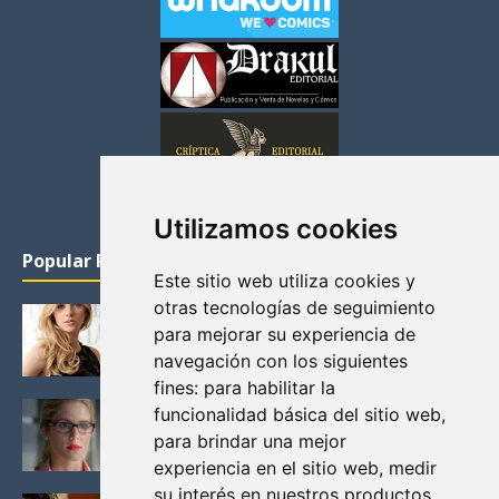
Utilizamos cookies
Popular Posts
Este sitio web utiliza cookies y
otras tecnologías de seguimiento
KATHERYN WINNICK: LA ACTRIZ MAS GUAPA DE
para mejorar su experiencia de
VIKINGOS
navegación con los siguientes
Junio 14, 2013
fines:
para habilitar la
FELICITY (EMILY BETT RICKARDS), LAS FOTOS
funcionalidad básica del sitio web
,
MAS BONITAS DE LA ALIADA DE ARROW
para brindar una mejor
Noviembre 30, 2013
experiencia en el sitio web
,
medir
su interés en nuestros productos