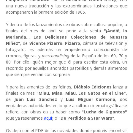
una nueva traducción y las extraordinarias ilustraciones que
acompañaron la primera edición de 1905.
Y dentro de los lanzamientos de obras sobre cultura popular, a
finales del mes de abril se pone a la venta
"¡Andá!, la
Merienda... Las Deliciosas Colecciones de Nuestra
Niñez"
, de
Vicente Pizarro
.
Pizarro
, cámara de televisión y
fotógrafo, es además un empedernido coleccionista de
cromos, figuras y
merchandising
de la España de los 60, 70 y
80. Por ello, quién mejor que él para escribir esta obra, un
recorrido por aquellos añorados pastelillos y demás alimentos
que siempre venían con sorpresa.
Y para los amantes de los felinos,
Diábolo Ediciones
lanza a
finales de mes
"Miau, Miau, Miau. Los Gatos en el Cine"
,
de
Juan Luis Sánchez
y
Luis Miguel Carmona
, dos
verdaderas autoridades en lo que a cultura cinematográfica se
refiere, con obras en su haber como
"Lucha de Gigantes"
(que ya reseñamos
aquí
) o
"De Perdidos a Star Wars"
.
Os dejo con el PDF de las novedades donde podréis encontrar