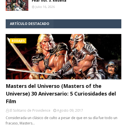
Fear Vol. 5. Reseña
Julio 16, 2026
ARTÍCULO DESTACADO
RODAJES
Masters del Universo (Masters of the
Universe) 30 Aniversario: 5 Curiosidades del
Film
El Solitario de Providence
Agosto 09, 2017
Considerada un clásico de culto a pesar de que en su día fue todo un
fracaso, Masters…