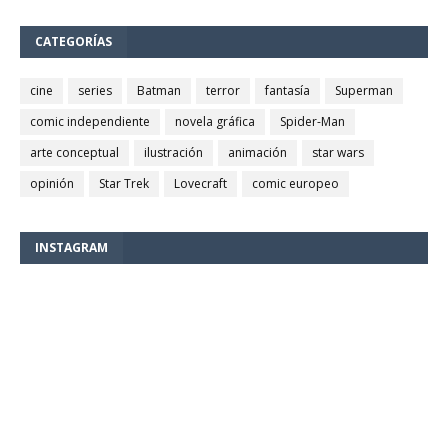
CATEGORÍAS
cine
series
Batman
terror
fantasía
Superman
comic independiente
novela gráfica
Spider-Man
arte conceptual
ilustración
animación
star wars
opinión
Star Trek
Lovecraft
comic europeo
INSTAGRAM