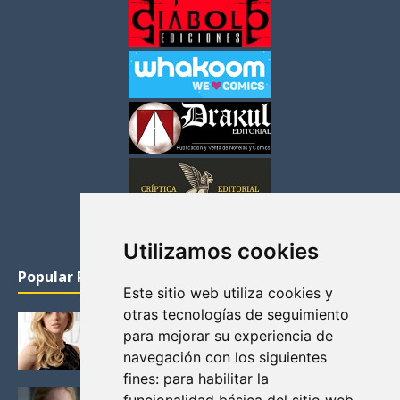
Utilizamos cookies
Popular Posts
Este sitio web utiliza cookies y
otras tecnologías de seguimiento
KATHERYN WINNICK: LA ACTRIZ MAS GUAPA DE
para mejorar su experiencia de
VIKINGOS
navegación con los siguientes
Junio 14, 2013
fines:
para habilitar la
FELICITY (EMILY BETT RICKARDS), LAS FOTOS