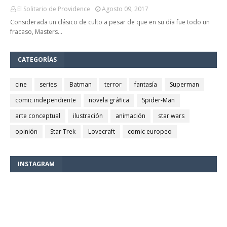
El Solitario de Providence
Agosto 09, 2017
Considerada un clásico de culto a pesar de que en su día fue todo un
fracaso, Masters…
CATEGORÍAS
cine
series
Batman
terror
fantasía
Superman
comic independiente
novela gráfica
Spider-Man
arte conceptual
ilustración
animación
star wars
opinión
Star Trek
Lovecraft
comic europeo
INSTAGRAM