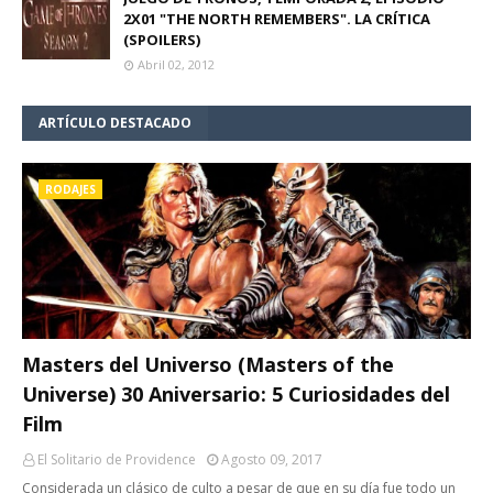
2X01 "THE NORTH REMEMBERS". LA CRÍTICA
(SPOILERS)
Abril 02, 2012
ARTÍCULO DESTACADO
RODAJES
Masters del Universo (Masters of the
Universe) 30 Aniversario: 5 Curiosidades del
Film
El Solitario de Providence
Agosto 09, 2017
Considerada un clásico de culto a pesar de que en su día fue todo un