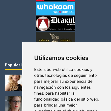
Utilizamos cookies
Popular Posts
Este sitio web utiliza cookies y
otras tecnologías de seguimiento
KATHERYN WINNICK: LA ACTRIZ MAS GUAPA DE
para mejorar su experiencia de
VIKINGOS
navegación con los siguientes
Junio 14, 2013
fines:
para habilitar la
FELICITY (EMILY BETT RICKARDS), LAS FOTOS
funcionalidad básica del sitio web
,
MAS BONITAS DE LA ALIADA DE ARROW
para brindar una mejor
Noviembre 30, 2013