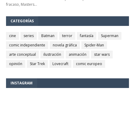
fracaso, Masters…
CATEGORÍAS
cine
series
Batman
terror
fantasía
Superman
comic independiente
novela gráfica
Spider-Man
arte conceptual
ilustración
animación
star wars
opinión
Star Trek
Lovecraft
comic europeo
INSTAGRAM