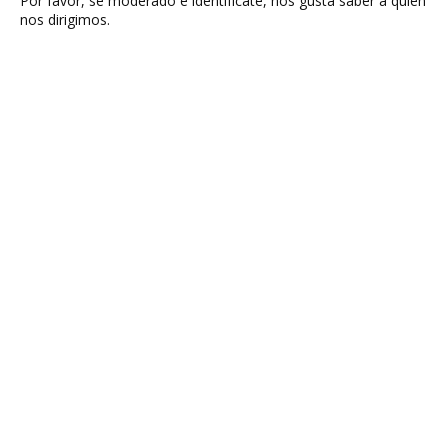
Por favor, sé moderado e identifícate, nos gusta saber a quien
nos dirigimos.