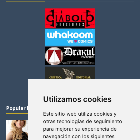
Utilizamos cookies
Popular Posts
Este sitio web utiliza cookies y
otras tecnologías de seguimiento
KATHERYN WINNICK: LA ACTRIZ MAS GUAPA DE
para mejorar su experiencia de
VIKINGOS
navegación con los siguientes
Junio 14, 2013