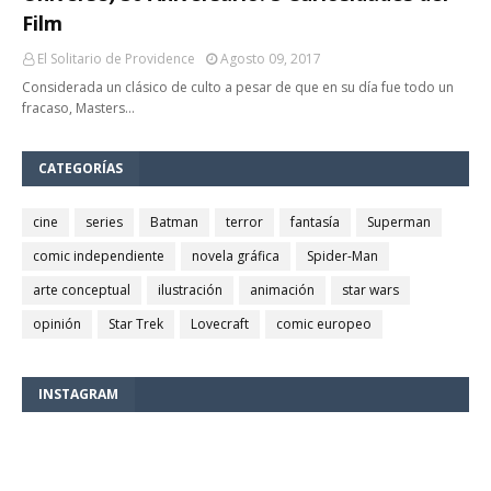
Film
El Solitario de Providence
Agosto 09, 2017
Considerada un clásico de culto a pesar de que en su día fue todo un
fracaso, Masters…
CATEGORÍAS
cine
series
Batman
terror
fantasía
Superman
comic independiente
novela gráfica
Spider-Man
arte conceptual
ilustración
animación
star wars
opinión
Star Trek
Lovecraft
comic europeo
INSTAGRAM