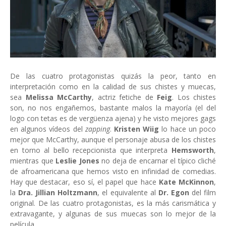
De las cuatro protagonistas quizás la peor, tanto en
interpretación como en la calidad de sus chistes y muecas,
sea
Melissa McCarthy
, actriz fetiche de
Feig
. Los chistes
son, no nos engañemos, bastante malos la mayoría (el del
logo con tetas es de vergüenza ajena) y he visto mejores gags
en algunos vídeos del
zapping
.
Kristen Wiig
lo hace un poco
mejor que McCarthy, aunque el personaje abusa de los chistes
en torno al bello recepcionista que interpreta
Hemsworth
,
mientras que
Leslie Jones
no deja de encarnar el típico cliché
de afroamericana que hemos visto en infinidad de comedias.
Hay que destacar, eso sí, el papel que hace
Kate McKinnon
,
la
Dra. Jillian Holtzmann
, el equivalente al
Dr. Egon
del film
original. De las cuatro protagonistas, es la más carismática y
extravagante, y algunas de sus muecas son lo mejor de la
película.