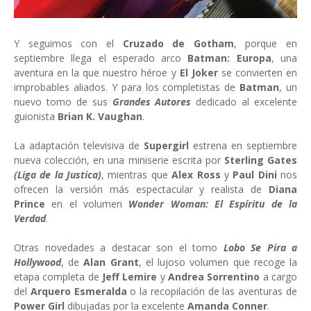
Y seguimos con el
Cruzado de Gotham
, porque en
septiembre llega el esperado arco
Batman: Europa
, una
aventura en la que nuestro héroe y
El Joker
se convierten en
improbables aliados. Y para los completistas de
Batman
, un
nuevo tomo de sus
Grandes Autores
dedicado al excelente
guionista
Brian K. Vaughan
.
La adaptación televisiva de
Supergirl
estrena en septiembre
nueva colección, en una miniserie escrita por
Sterling Gates
(Liga de la Justica)
, mientras que
Alex Ross
y
Paul Dini
nos
ofrecen la versión más espectacular y realista de
Diana
Prince
en el volumen
Wonder Woman: El Espíritu de la
Verdad
.
Otras novedades a destacar son el tomo
Lobo Se Pira a
Hollywood
, de
Alan Grant
, el lujoso volumen que recoge la
etapa completa de
Jeff Lemire
y
Andrea Sorrentino
a cargo
del
Arquero Esmeralda
o la recopilación de las aventuras de
Power Girl
dibujadas por la excelente
Amanda Conner
.