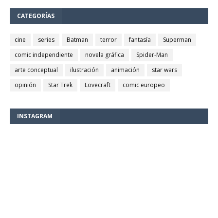
CATEGORÍAS
cine
series
Batman
terror
fantasía
Superman
comic independiente
novela gráfica
Spider-Man
arte conceptual
ilustración
animación
star wars
opinión
Star Trek
Lovecraft
comic europeo
INSTAGRAM