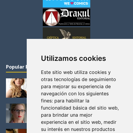
Utilizamos cookies
Popular Posts
Este sitio web utiliza cookies y
otras tecnologías de seguimiento
KATHERYN WINNICK: LA ACTRIZ MAS GUAPA DE
para mejorar su experiencia de
VIKINGOS
navegación con los siguientes
Junio 14, 2013
fines:
para habilitar la
FELICITY (EMILY BETT RICKARDS), LAS FOTOS
funcionalidad básica del sitio web
,
MAS BONITAS DE LA ALIADA DE ARROW
para brindar una mejor
Noviembre 30, 2013
experiencia en el sitio web
,
medir
su interés en nuestros productos
BLACK MIRROR: TODA TU HISTORIA. EPISODIO 3.