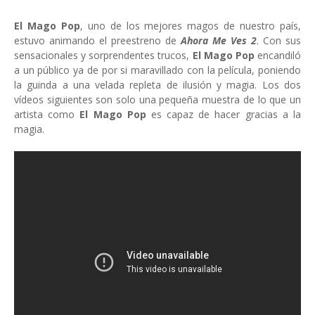
El Mago Pop
, uno de los mejores magos de nuestro país,
estuvo animando el preestreno de
Ahora Me Ves 2
. Con sus
sensacionales y sorprendentes trucos,
El Mago Pop
encandiló
a un público ya de por si maravillado con la película, poniendo
la guinda a una velada repleta de ilusión y magia. Los dos
vídeos siguientes son solo una pequeña muestra de lo que un
artista como
El Mago Pop
es capaz de hacer gracias a la
magia.