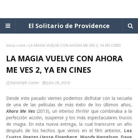
El Solitario de Providence
Inicio
cine
LA MAGIA VUELVE CON AHORA ME VES 2, YA EN CINES
LA MAGIA VUELVE CON AHORA
ME VES 2, YA EN CINES
Randolph Carter
Julio 28, 2016
Desde este pasado viernes podemos disfrutar con la secuela
de una de las películas de más éxito de los últimos años,
Ahora Me Ves
(2013), un intenso
thriller
que combinaba a la
perfección acción, suspense y los más espectaculares trucos
de magia. En esta nueva entrega, la cual transcurre un año
después de los hechos que vimos en el film anterior,
Los
Cuatro Jinetes
(Jesse Eisenberg, Woody Harrelson, Dave