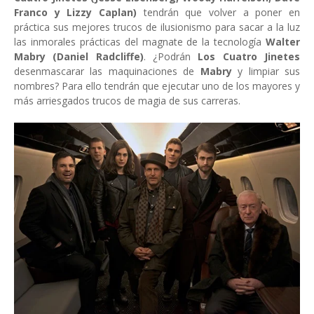
Franco y Lizzy Caplan)
tendrán que volver a poner en
práctica sus mejores trucos de ilusionismo para sacar a la luz
las inmorales prácticas del magnate de la tecnología
Walter
Mabry (Daniel Radcliffe)
. ¿Podrán
Los Cuatro Jinetes
desenmascarar las maquinaciones de
Mabry
y limpiar sus
nombres? Para ello tendrán que ejecutar uno de los mayores y
más arriesgados trucos de magia de sus carreras.