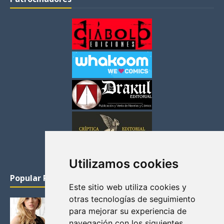
Utilizamos cookies
Popular Posts
Este sitio web utiliza cookies y
otras tecnologías de seguimiento
KATHERYN WINNICK: LA ACTRIZ MAS GUAPA DE
para mejorar su experiencia de
VIKINGOS
navegación con los siguientes
Junio 14, 2013