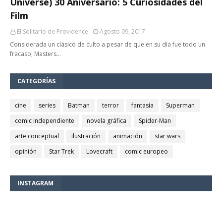
Universe) 30 Aniversario: 5 Curiosidades del
Film
El Solitario de Providence
Agosto 09, 2017
Considerada un clásico de culto a pesar de que en su día fue todo un
fracaso, Masters…
CATEGORÍAS
cine
series
Batman
terror
fantasía
Superman
comic independiente
novela gráfica
Spider-Man
arte conceptual
ilustración
animación
star wars
opinión
Star Trek
Lovecraft
comic europeo
INSTAGRAM