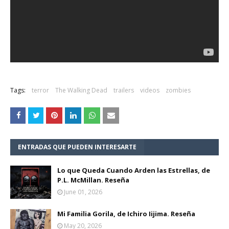
Tags:
terror
The Walking Dead
trailers
videos
zombies
ENTRADAS QUE PUEDEN INTERESARTE
Lo que Queda Cuando Arden las Estrellas, de
P.L. McMillan. Reseña
June 01, 2026
Mi Familia Gorila, de Ichiro Iijima. Reseña
May 20, 2026