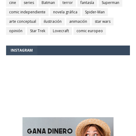
cine
series
Batman
terror
fantasía
Superman
comic independiente
novela gráfica
Spider-Man
arte conceptual
ilustración
animación
star wars
opinión
Star Trek
Lovecraft
comic europeo
INSTAGRAM