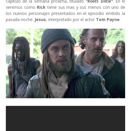
capítulo de la semana próxima, titulado
"Knots Untie"
. En el
veremos como
Rick
tiene sus mas y sus menos con uno de
los nuevos personajes presentados en el episodio emitido la
pasada noche:
Jesus
, interpretado por el actor
Tom Payne
.