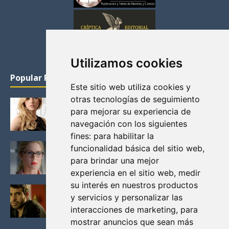
Utilizamos cookies
Popular Posts
Este sitio web utiliza cookies y
otras tecnologías de seguimiento
KATHERYN WINNICK: LA ACTRIZ MAS GUAPA DE
para mejorar su experiencia de
VIKINGOS
navegación con los siguientes
Junio 14, 2013
fines:
para habilitar la
FELICITY (EMILY BETT RICKARDS), LAS FOTOS
funcionalidad básica del sitio web
,
MAS BONITAS DE LA ALIADA DE ARROW
para brindar una mejor
Noviembre 30, 2013
experiencia en el sitio web
,
medir
su interés en nuestros productos
BLACK MIRROR: TODA TU HISTORIA. EPISODIO 3.
y servicios y personalizar las
LA CRITICA
interacciones de marketing
,
para
Mayo 17, 2012
mostrar anuncios que sean más