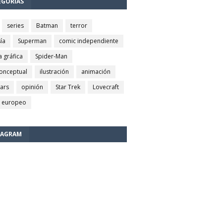
EGORÍAS
series
Batman
terror
ía
Superman
comic independiente
a gráfica
Spider-Man
conceptual
ilustración
animación
wars
opinión
Star Trek
Lovecraft
 europeo
TAGRAM