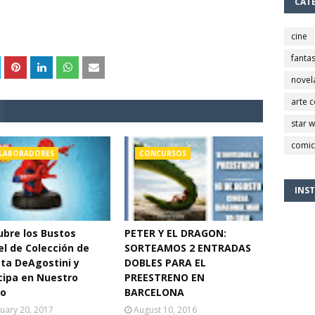
CAT
cine
fantas
novel
arte 
star 
comic
LABORADORES
CONCURSOS
INS
bre los Bustos
PETER Y EL DRAGON:
l de Colección de
SORTEAMOS 2 ENTRADAS
ta DeAgostini y
DOBLES PARA EL
cipa en Nuestro
PREESTRENO EN
eo
BARCELONA
uary 20, 2017
August 10, 2016