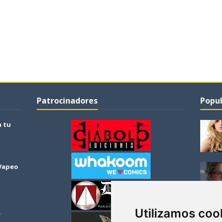
Patrocinadores
Popul
a tu
 Vapeo
Utilizamos coo
r