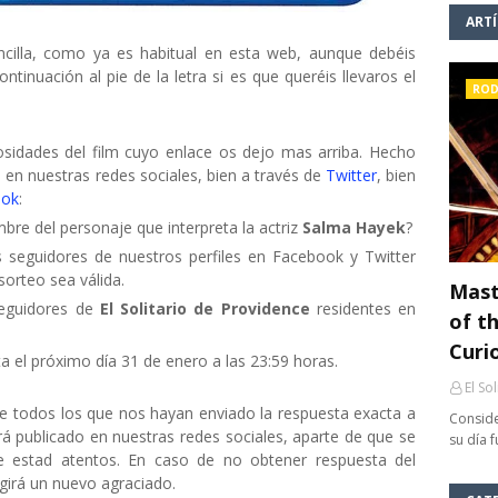
ART
cilla, como ya es habitual en esta web, aunque debéis
inuación al pie de la letra si es que queréis llevaros el
ROD
iosidades del film cuyo enlace os dejo mas arriba. Hecho
 en nuestras redes sociales, bien a través de
Twitter
, bien
ook
:
re del personaje que interpreta la actriz
Salma Hayek
?
s seguidores de nuestros perfiles en Facebook y Twitter
sorteo sea válida.
Mast
 seguidores de
El Solitario de Providence
residentes en
of th
Curi
a el próximo día 31 de enero a las 23:59 horas.
El So
re todos los que nos hayan enviado la respuesta exacta a
Conside
á publicado en nuestras redes sociales, aparte de que se
su día 
ue estad atentos. En caso de no obtener respuesta del
egirá un nuevo agraciado.