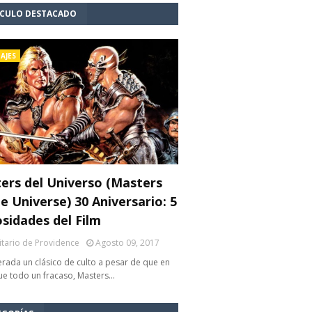
ÍCULO DESTACADO
AJES
ers del Universo (Masters
e Universe) 30 Aniversario: 5
osidades del Film
litario de Providence
Agosto 09, 2017
rada un clásico de culto a pesar de que en
fue todo un fracaso, Masters…