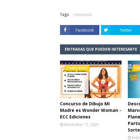
Tags:
concursos
Facebook
Twitter
ENTRADAS QUE PUEDEN INTERESARTE
CONCURSOS
CO
Concurso de Dibujo Mi
Descu
Madre es Wonder Woman -
Marve
ECC Ediciones
Plane
Parti
November 17, 2021
Sort
Febr