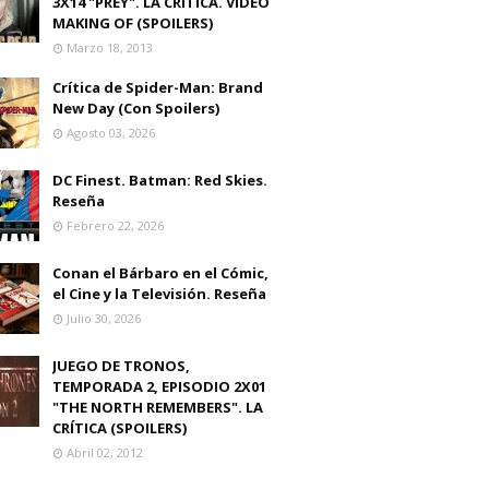
3X14 "PREY". LA CRITICA. VIDEO
MAKING OF (SPOILERS)
Marzo 18, 2013
Crítica de Spider-Man: Brand
New Day (Con Spoilers)
Agosto 03, 2026
DC Finest. Batman: Red Skies.
Reseña
Febrero 22, 2026
Conan el Bárbaro en el Cómic,
el Cine y la Televisión. Reseña
Julio 30, 2026
JUEGO DE TRONOS,
TEMPORADA 2, EPISODIO 2X01
"THE NORTH REMEMBERS". LA
CRÍTICA (SPOILERS)
Abril 02, 2012